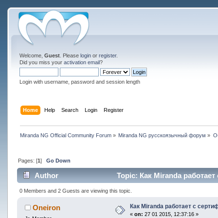
Welcome,
Guest
. Please
login
or
register
.
Did you miss your
activation email
?
Login with username, password and session length
Home
Help
Search
Login
Register
Miranda NG Official Community Forum
»
Miranda NG русскоязычный форум
»
О
Pages: [
1
]
Go Down
Author
Topic: Как Miranda работает
0 Members and 2 Guests are viewing this topic.
Как Miranda работает с серт
Oneiron
«
on:
27 01 2015, 12:37:16 »