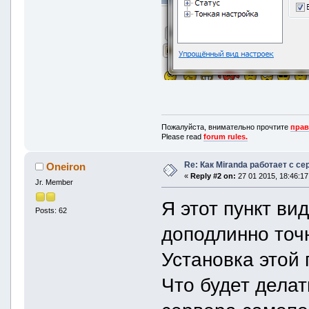
Пожалуйста, внимательно прочтите
прав
Please read
forum rules.
Re: Как Miranda работает с с
Oneiron
«
Reply #2 on:
27 01 2015, 18:46:17
Jr. Member
Я этот пункт ви
Posts: 62
доподлинно точн
Установка этой 
Что будет делат