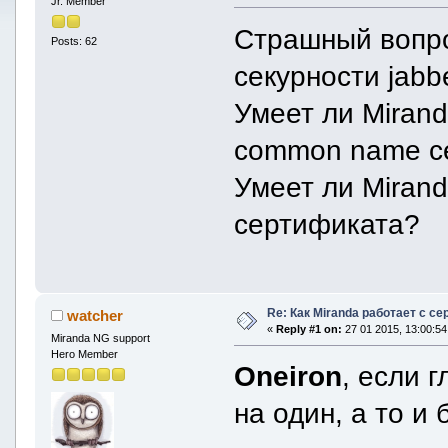
Jr. Member
Страшный вопро
Posts: 62
секурности jabbe
Умеет ли Miran
common name с
Умеет ли Miran
сертификата?
Re: Как Miranda работает с с
watcher
«
Reply #1 on:
27 01 2015, 13:00:54
Miranda NG support
Hero Member
Oneiron
, если 
на один, а то и