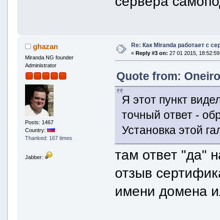
сервера самопо
Re: Как Miranda работает с с
ghazan
«
Reply #3 on:
27 01 2015, 18:52:59
Miranda NG founder
Administrator
Quote from: Oneiro
Я этот пункт виде
точный ответ - об
Posts: 1467
Установка этой гал
Country:
Thanked: 167 times
там ответ "да" 
Jabber:
отзыв сертифика
имени домена и