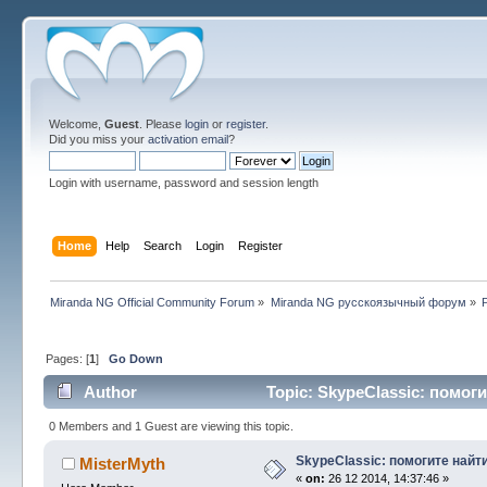
Welcome,
Guest
. Please
login
or
register
.
Did you miss your
activation email
?
Login with username, password and session length
Home
Help
Search
Login
Register
Miranda NG Official Community Forum
»
Miranda NG русскоязычный форум
»
Pages: [
1
]
Go Down
Author
Topic: SkypeClassic: помог
0 Members and 1 Guest are viewing this topic.
SkypeClassic: помогите най
MisterMyth
«
on:
26 12 2014, 14:37:46 »