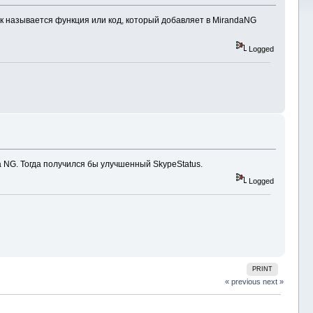
ь как называется функция или код, который добавляет в MirandaNG
Logged
a NG. Тогда получился бы улучшенный SkypeStatus.
Logged
PRINT
« previous
next »