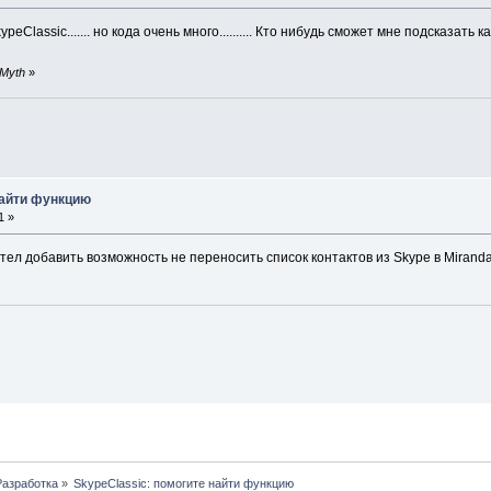
eClassic....... но кода очень много.......... Кто нибудь сможет мне подсказат
rMyth
»
найти функцию
1 »
тел добавить возможность не переносить список контактов из Skype в Mirand
Разработка
»
SkypeClassic: помогите найти функцию