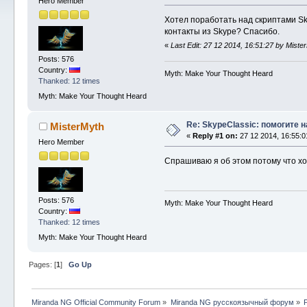
Hero Member
Хотел поработать над скриптами Skyp
контакты из Skype? Спасибо.
«
Last Edit: 27 12 2014, 16:51:27 by Miste
Posts: 576
Country:
Myth: Make Your Thought Heard
Thanked: 12 times
Myth: Make Your Thought Heard
Re: SkypeClassic: помогите 
MisterMyth
«
Reply #1 on:
27 12 2014, 16:55:0
Hero Member
Спрашиваю я об этом потому что хо
Posts: 576
Myth: Make Your Thought Heard
Country:
Thanked: 12 times
Myth: Make Your Thought Heard
Pages: [
1
]
Go Up
Miranda NG Official Community Forum
»
Miranda NG русскоязычный форум
»