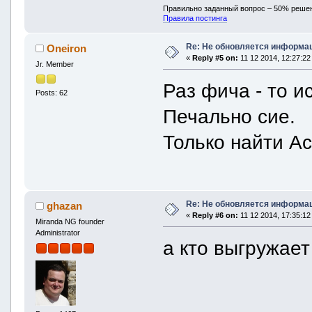
Правильно заданный вопрос – 50% реше
Правила постинга
Re: Не обновляется информац
Oneiron
«
Reply #5 on:
11 12 2014, 12:27:22
Jr. Member
Раз фича - то и
Posts: 62
Печально сие.
Только найти Ac
Re: Не обновляется информац
ghazan
«
Reply #6 on:
11 12 2014, 17:35:12
Miranda NG founder
Administrator
а кто выгружае