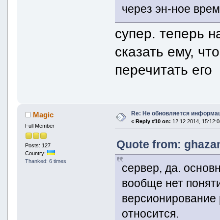
через эн-ное врем
супер. теперь н
сказать ему, чт
перечитать его
Re: Не обновляется информац
Magic
«
Reply #10 on:
12 12 2014, 15:12:0
Full Member
Quote from: ghazan
Posts: 127
Country:
Thanked: 6 times
сервер, да. основ
вообще нет поняти
версионирование р
относится.