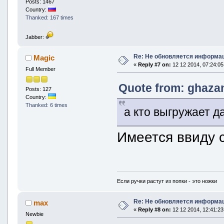
Posts: 1467
Country:
Thanked: 167 times
Jabber:
Re: Не обновляется информац
Magic
«
Reply #7 on:
12 12 2014, 07:24:05
Full Member
Quote from: ghazan
Posts: 127
Country:
Thanked: 6 times
а кто выгружает д
Имеется ввиду 
Если ручки растут из попки - это ножки
Re: Не обновляется информац
max
«
Reply #8 on:
12 12 2014, 12:41:23
Newbie