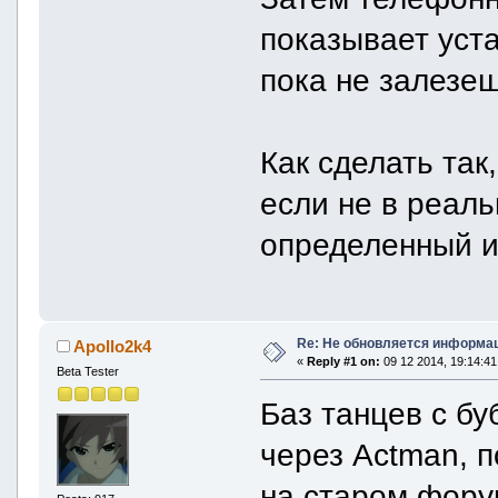
показывает уст
пока не залезе
Как сделать та
если не в реаль
определенный 
Re: Не обновляется информац
Apollo2k4
«
Reply #1 on:
09 12 2014, 19:14:41
Beta Tester
Баз танцев с бу
через Actman, 
на старом фору