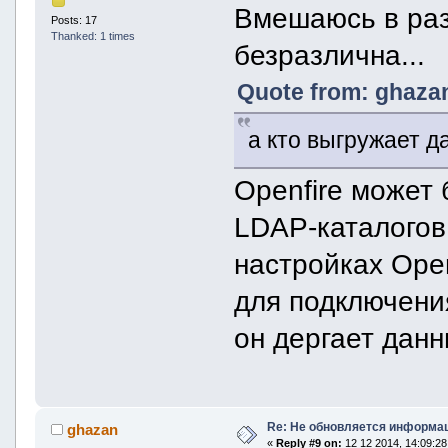
Вмешаюсь в разг
Posts: 17
Thanked: 1 times
безразлична...
Quote from: ghazan
а кто выгружает д
Openfire может 
LDAP-каталогов,
настройках Ope
для подключения
он дергает данн
Re: Не обновляется информац
ghazan
«
Reply #9 on:
12 12 2014, 14:09:28