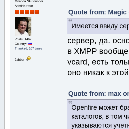
Miranda NG founder
Administrator
Quote from: Magic 
Имеется ввиду се
сервер, да. осн
Posts: 1467
Country:
в XMPP вообще 
Thanked: 167 times
vcard, есть тол
Jabber:
оно никак к это
Quote from: max on
Openfire может бр
каталогов, в том ч
указываются учетн