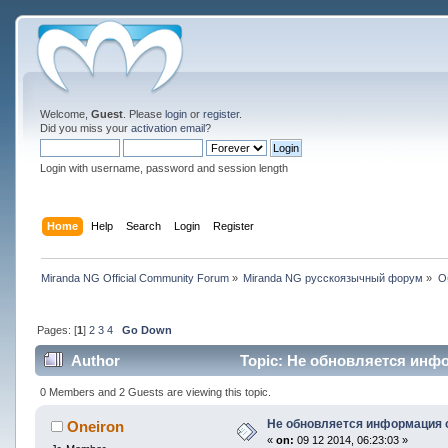
Welcome,
Guest
. Please
login
or
register
.
Did you miss your
activation email
?
Login with username, password and session length
Home
Help
Search
Login
Register
Miranda NG Official Community Forum
»
Miranda NG русскоязычный форум
»
О
Pages: [
1
]
2
3
4
Go Down
Author
Topic: Не обновляется инфо
0 Members and 2 Guests are viewing this topic.
Не обновляется информация о
Oneiron
«
on:
09 12 2014, 06:23:03 »