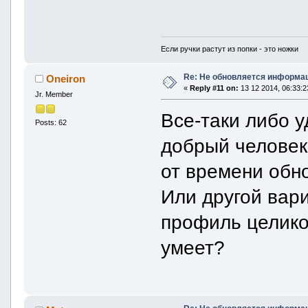
Если ручки растут из попки - это ножки
Re: Не обновляется информац
Oneiron
«
Reply #11 on:
13 12 2014, 06:33:2
Jr. Member
Все-таки либо 
Posts: 62
добрый человек
от времени обно
Или другой вари
профиль целиком
умеет?