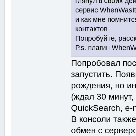
глянул в своих де
сервис WhenWasIt/
и как мне помнитс
контактов.
Попробуйте, расск
P.s. плагин WhenW
Попробовал пост
запустить. Поя
рождения, но ин
(ждал 30 минут
QuickSearch, e-
В консоли такж
обмен с сервер