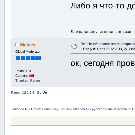
Либо я что-то д
Если ручки растут из попки - это ножки
Re: Не обновляется информац
Mataes
«
Reply #14 on:
15 12 2014, 07:44:0
Global Moderator
ок, сегодня про
Posts: 123
Country:
Thanked: 9 times
Pages: [
1
]
2
3
4
Go Up
Miranda NG Official Community Forum
»
Miranda NG русскоязычный форум
»
О