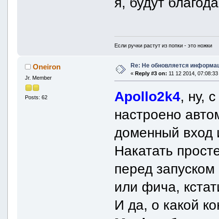
я, будут благод
Если ручки растут из попки - это ножки
Re: Не обновляется информац
Oneiron
«
Reply #3 on:
11 12 2014, 07:08:33
Jr. Member
Apollo2k4
, ну, 
Posts: 62
настроено авто
доменный вход и
Накатать прост
перед запуском 
или фича, кстат
И да, о какой к