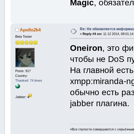
Magic
, обязате
Re: Не обновляется информац
Apollo2k4
«
Reply #4 on:
11 12 2014, 08:01:14
Beta Tester
Oneiron
, это ф
чтобы не DoS п
На главной ест
Posts: 917
Country:
xmpp:miranda-ng
Thanked: 74 times
обычно есть ра
Jabber:
jabber плагина.
«Все глупости совершаются с серьёзны