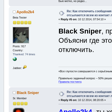
Бью метко, но редко...
Re: Как отключить сообщения
Apollo2k4
отсылаются всем из контакт 
Beta Tester
«
Reply #5 on:
10 12 2014, 07:54:10 »
Black Sniper
, п
Объясни где это
Posts: 917
отключить.
Country:
Thanked: 74 times
Jabber:
«Все глупости совершаются с серьёзны
Правильно заданный вопрос – 50% реше
Правила постинга
Re: Как отключить сообщения
Black Sniper
отсылаются всем из контакт 
Sr. Member
«
Reply #6 on:
10 12 2014, 08:20:05 »
Apollo2k4
, ты 