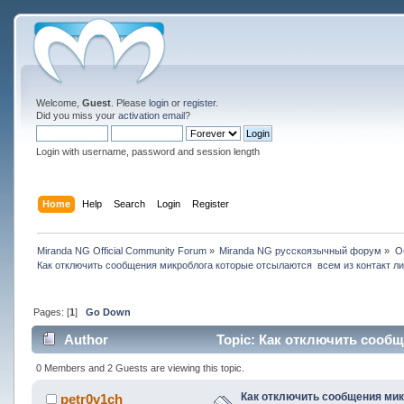
Welcome,
Guest
. Please
login
or
register
.
Did you miss your
activation email
?
Login with username, password and session length
Home
Help
Search
Login
Register
Miranda NG Official Community Forum
»
Miranda NG русскоязычный форум
»
О
Как отключить сообщения микроблога которые отсылаются  всем из контакт л
Pages: [
1
]
Go Down
Author
Topic: Как отключить сообщ
(Read 16476 times)
0 Members and 2 Guests are viewing this topic.
Как отключить сообщения мик
petr0v1ch