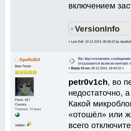
включением заст
VersionInfo
«
Last Edit: 10 12 2014, 08:28:22 by Apollo
Re: Как отключить сообщения
Apollo2k4
отсылаются всем из контакт 
Beta Tester
«
Reply #3 on:
09 12 2014, 18:44:22 »
petr0v1ch
, во 
недостаточно, а
Posts: 917
Какой микробло
Country:
Thanked: 74 times
«отошёл» или ж
всего отключите
Jabber: