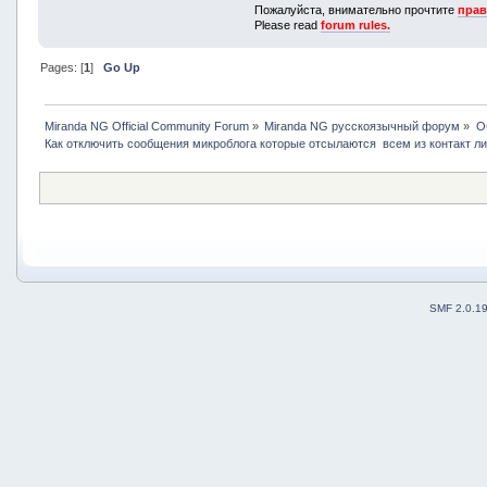
Пожалуйста, внимательно прочтите
прав
Please read
forum rules.
Pages: [
1
]
Go Up
Miranda NG Official Community Forum
»
Miranda NG русскоязычный форум
»
О
Как отключить сообщения микроблога которые отсылаются  всем из контакт л
SMF 2.0.1