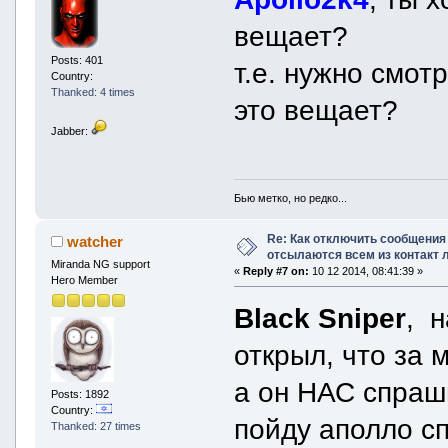
вещает?
Posts: 401
т.е. нужно смот
Country:
Thanked: 4 times
это вещает?
Jabber:
Бью метко, но редко...
Re: Как отключить сообщения
watcher
отсылаются всем из контакт 
Miranda NG support
«
Reply #7 on:
10 12 2014, 08:41:39 »
Hero Member
Black Sniper
, н
открыл, что за 
а он НАС спраши
Posts: 1892
Country:
пойду аполло с
Thanked: 27 times