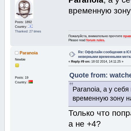
временную зону
Posts: 1892
Country:
Thanked: 27 times
Пожалуйста, внимательно прочтите
прав
Please read
forum rules.
Re: Оффлайн сообщения в IC
Paranoia
неверными временными метк
Newbie
«
Reply #9 on:
18 02 2014, 14:11:25 »
Quote from: watche
Posts: 19
Country:
Paranoia, а у себ
временную зону 
Только что попр
а не +4?