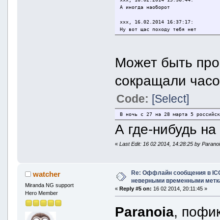
А иногда наоборот
xxx, 16.02.2014 16:37:17:
Ну вот щас походу тебя нет
xxx, 16.02.2014 16:37:30:
Да точняк
Может быть про
xxx, 16.02.2014 16:37:35:
Появился
сокращали часо
Paranoia, 16.02.2014 16:37:39:
Code:
[Select]
всё, я тут
В ночь с 27 на 28 марта 5 российс
А где-нибудь на
«
Last Edit: 16 02 2014, 14:28:25 by Parano
Re: Оффлайн сообщения в IC
watcher
неверными временными метк
Miranda NG support
«
Reply #5 on:
16 02 2014, 20:11:45 »
Hero Member
Paranoia
, пофи