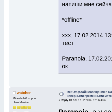
напиши мне сейчас
*offline*
xxx, 17.02.2014 13
тест
Paranoia, 17.02.20
ок
Re: Оффлайн сообщения в IC
watcher
неверными временными метк
Miranda NG support
«
Reply #8 on:
17 02 2014, 12:06:43 »
Hero Member
Paranoia
, а у 