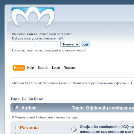
Welcome,
Guest
. Please
login
or
register
.
Did you miss your
activation email
?
Login with username, password and session length
Home
Help
Search
Login
Register
Miranda NG Official Community Forum
»
Miranda NG русскоязычный форум
»
П
Pages: [
1
]
Go Down
Author
Topic: Оффлайн сообщения
89509 times)
0 Members and 1 Guest are viewing this topic.
Оффлайн сообщения в ICQ пр
Paranoia
неверными временными метк