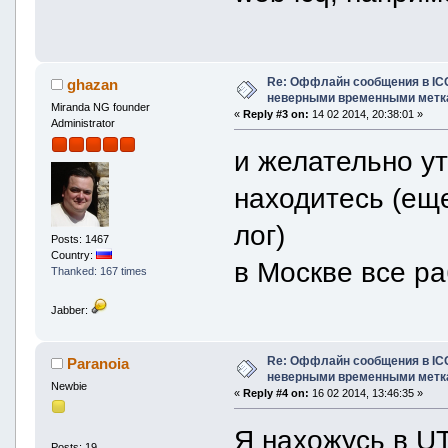
Re: Оффлайн сообщения в IC
ghazan
неверными временными метк
Miranda NG founder
«
Reply #3 on:
14 02 2014, 20:38:01 »
Administrator
и желательно ут
находитесь (ещ
лог)
Posts: 1467
Country:
в Москве все р
Thanked: 167 times
Jabber:
Re: Оффлайн сообщения в IC
Paranoia
неверными временными метк
Newbie
«
Reply #4 on:
16 02 2014, 13:46:35 »
Я нахожусь в UT
Posts: 19