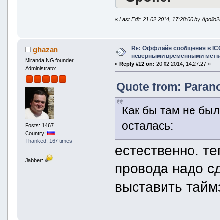
«
Last Edit: 21 02 2014, 17:28:00 by Apollo
Re: Оффлайн сообщения в IC
ghazan
неверными временными метк
Miranda NG founder
«
Reply #12 on:
20 02 2014, 14:27:27 »
Administrator
Quote from: Parano
Как бы там не был
осталась:
Posts: 1467
Country:
Thanked: 167 times
естественно. те
Jabber:
провода надо сд
выставить тайм