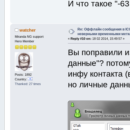
И что такое "-63
Re: Оффлайн сообщения в IC
watcher
неверными временными метк
Miranda NG support
«
Reply #10 on:
18 02 2014, 15:49:57 »
Hero Member
Вы поправили из
данные"? потом
инфу контакта (
Posts: 1892
Country:
но личные данн
Thanked: 27 times