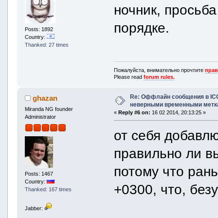
ночник, просьба
порядке.
Posts: 1892
Country:
Thanked: 27 times
Пожалуйста, внимательно прочтите
прав
Please read
forum rules.
Re: Оффлайн сообщения в IC
ghazan
неверными временными метк
Miranda NG founder
«
Reply #6 on:
16 02 2014, 20:13:25 »
Administrator
от себя добавлю
правильно ли в
потому что ран
Posts: 1467
Country:
+0300, что, без
Thanked: 167 times
Jabber: