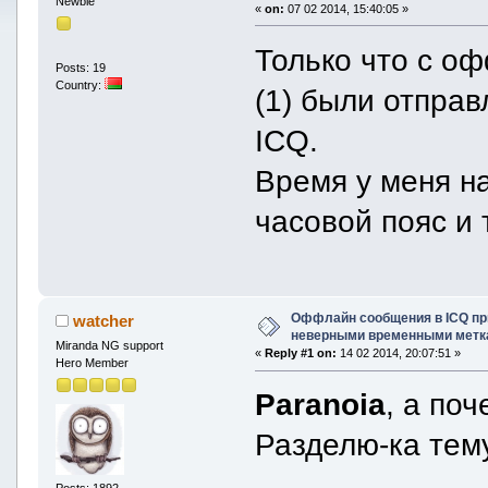
Newbie
«
on:
07 02 2014, 15:40:05 »
Только что с о
Posts: 19
Country:
(1) были отпра
ICQ.
Время у меня н
часовой пояс и т
Оффлайн сообщения в ICQ пр
watcher
неверными временными метк
Miranda NG support
«
Reply #1 on:
14 02 2014, 20:07:51 »
Hero Member
Paranoia
, а по
Разделю-ка тему
Posts: 1892