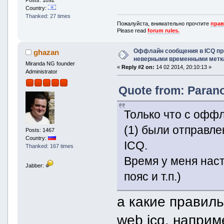
Country:
Thanked: 27 times
Пожалуйста, внимательно прочтите
прав
Please read
forum rules.
Оффлайн сообщения в ICQ пр
ghazan
неверными временными метк
Miranda NG founder
«
Reply #2 on:
14 02 2014, 20:10:13 »
Administrator
Quote from: Parano
Только что с офф
(1) были отправл
Posts: 1467
Country:
ICQ.
Thanked: 167 times
Время у меня нас
Jabber:
пояс и т.п.)
а какие правил
web icq, наприм