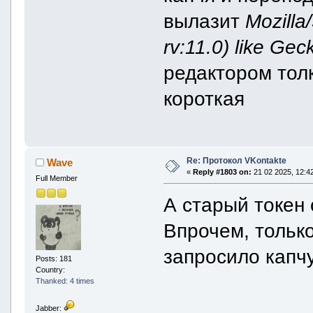
вылазит
Mozilla
rv:11.0) like Gec
редактором тол
короткая
Re: Протокол VKontakte
Wave
«
Reply #1803 on:
21 02 2025, 12:42
Full Member
А старый токен
Впрочем, только
запросило капч
Posts: 181
Country:
Thanked: 4 times
Jabber: