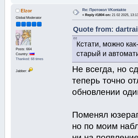
Re: Протокол VKontakte
Elzor
«
Reply #1804 on:
21 02 2025, 13:13
Global Moderator
Quote from: dartra
Кстати, можно как
Posts: 664
старый и автомати
Country:
Thanked: 68 times
Не всегда, но с
Jabber:
теперь точно от
обновлении один
Поменял юзераг
но по моим наб
ни на появление