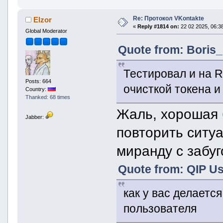
Re: Протокол VKontakte
Elzor
«
Reply #1814 on:
22 02 2025, 06:38
Global Moderator
Quote from: Boris_
Тестировал и на R
Posts: 664
очисткой токена и
Country:
Thanked: 68 times
Жаль, хорошая 
Jabber:
повторить ситу
миранду с забуг
Quote from: QIP Us
как у вас делает
пользователя