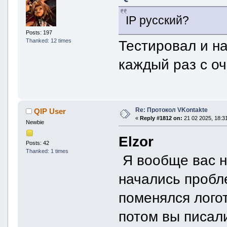
IP русский?
Posts: 197
Thanked: 12 times
Тестировал и н
каждый раз с оч
Re: Протокол VKontakte
QIP User
«
Reply #1812 on:
21 02 2025, 18:31
Newbie
Elzor
Posts: 42
Thanked: 1 times
Я вообще вас н
начались пробл
поменялся логот
потом вы писали