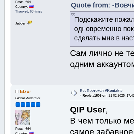
Posts: 664
Quote from: -Вовчи
Country:
Thanked: 68 times
Подскажите пожалу
Jabber:
одновременно пок
сделать мне в нас
Сам лично не те
одним аккаунтом
Re: Протокол VKontakte
Elzor
«
Reply #1809 on:
21 02 2025, 17:45
Global Moderator
QIP User
,
В чем только ме
Posts: 664
самое забавное
Country: