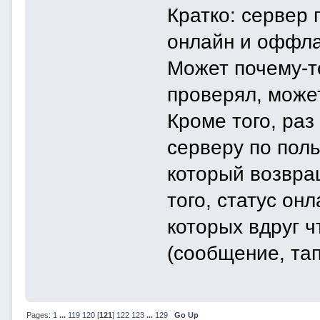
Кратко: сервер
онлайн и оффла
Может почему-то
проверял, може
Кроме того, раз
серверу по поль
который возвращ
того, статус он
которых вдруг ч
(сообщение, тап
Pages:
1
...
119
120
[
121
]
122
123
...
129
Go Up