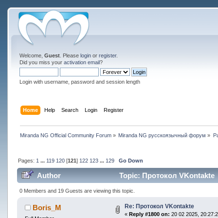
Welcome,
Guest
. Please
login
or
register
.
Did you miss your
activation email
?
Login with username, password and session length
Home
Help
Search
Login
Register
Miranda NG Official Community Forum
»
Miranda NG русскоязычный форум
»
Р
Pages:
1
...
119
120
[
121
]
122
123
...
129
Go Down
Author
Topic: Протокол VKontakte 
0 Members and 19 Guests are viewing this topic.
Re: Протокол VKontakte
Boris_M
«
Reply #1800 on:
20 02 2025, 20:27:2