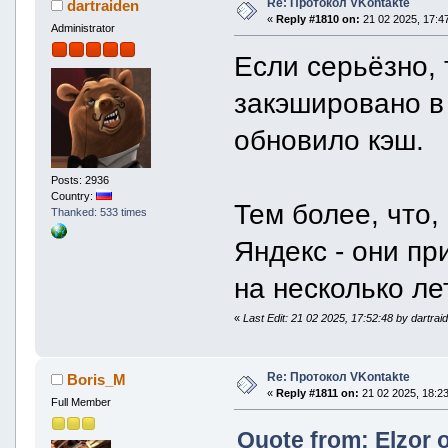
Re: Протокол VKontakte
dartraiden
«
Reply #1810 on:
21 02 2025, 17:47
Administrator
Если серьёзно, 
закэшировано в 
обновило кэш.
Posts: 2936
Country:
Тем более, что,
Thanked: 533 times
Яндекс - они пр
на несколько ле
«
Last Edit: 21 02 2025, 17:52:48 by dartrai
Re: Протокол VKontakte
Boris_M
«
Reply #1811 on:
21 02 2025, 18:23
Full Member
Quote from: Elzor 