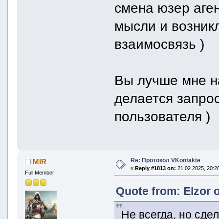
смена юзер аген
мысли и возникл
взаимосвязь )
Вы лучше мне на
делается запро
пользователя )
Re: Протокол VKontakte
MIR
«
Reply #1813 on:
21 02 2025, 20:26
Full Member
Quote from: Elzor 
Не всегда, но сде