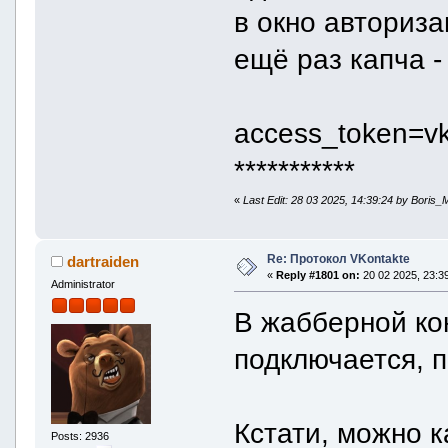
в окно авториза
ещё раз капча -
access_token=vk
***********
«
Last Edit: 28 03 2025, 14:39:24 by Boris_
Re: Протокол VKontakte
dartraiden
«
Reply #1801 on:
20 02 2025, 23:39
Administrator
В жабберной кон
подключается, п
Кстати, можно к
Posts: 2936