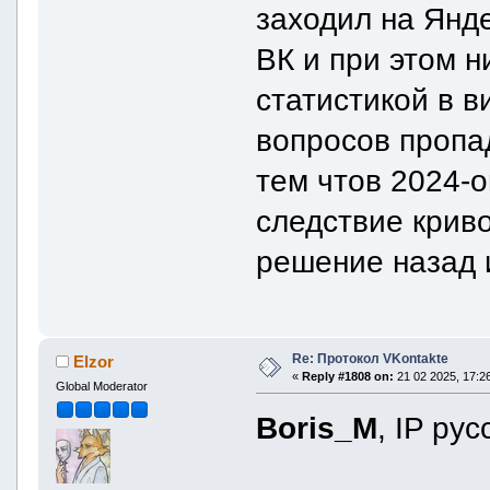
заходил на Янде
ВК и при этом н
статистикой в в
вопросов пропад
тем чтов 2024-о
следствие криво
решение назад и
Re: Протокол VKontakte
Elzor
«
Reply #1808 on:
21 02 2025, 17:26
Global Moderator
Boris_M
, IP ру