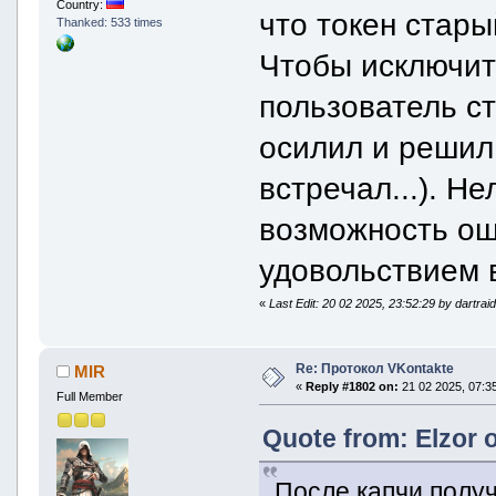
Country:
что токен стары
Thanked: 533 times
Чтобы исключить
пользователь ст
осилил и решил 
встречал...). Н
возможность ош
удовольствием 
«
Last Edit: 20 02 2025, 23:52:29 by dartrai
Re: Протокол VKontakte
MIR
«
Reply #1802 on:
21 02 2025, 07:35
Full Member
Quote from: Elzor 
После капчи получ