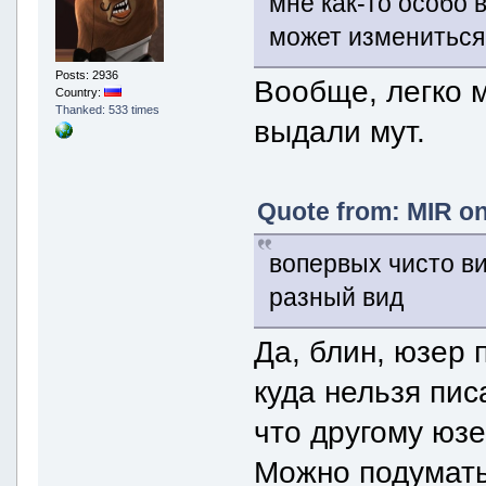
мне как-то особо 
может измениться
Posts: 2936
Вообще, легко 
Country:
Thanked: 533 times
выдали мут.
Quote from: MIR on
вопервых чисто ви
разный вид
Да, блин, юзер 
куда нельзя пис
что другому юзе
Можно подумать 