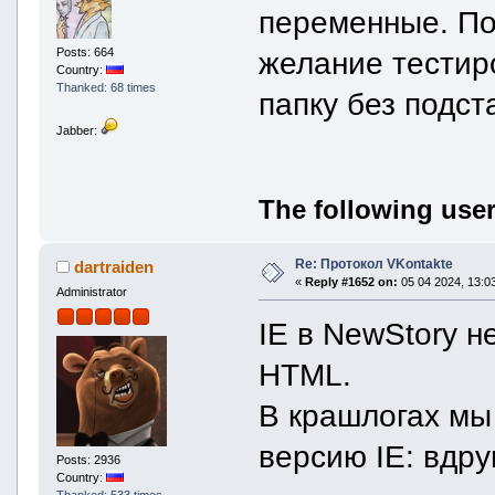
переменные. По
Posts: 664
желание тестир
Country:
Thanked: 68 times
папку без подст
Jabber:
The following user
Re: Протокол VKontakte
dartraiden
«
Reply #1652 on:
05 04 2024, 13:03
Administrator
IE в NewStory н
HTML.
В крашлогах мы
версию IE: вдруг
Posts: 2936
Country:
Thanked: 533 times