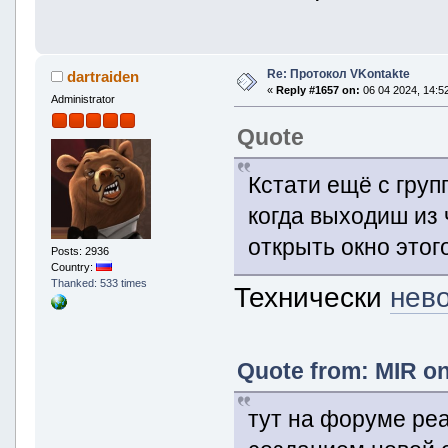
Re: Протокол VKontakte
dartraiden
«
Reply #1657 on:
06 04 2024, 14:52
Administrator
Quote
Кстати ещё с гру
когда выходиш из 
открыть окно этог
Posts: 2936
Country:
Thanked: 533 times
Технически
нев
Quote from: MIR on
тут на форуме реа