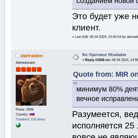
созданием новой 
Это будет уже н
клиент.
«
Last Edit: 06 04 2024, 15:05:54 by dartrai
Re: Протокол VKontakte
dartraiden
«
Reply #1658 on:
06 04 2024, 14:56
Administrator
Quote from: MIR on
минимум 80% деят
вечное исправлен
Posts: 2936
Разумеется, ве
Country:
Thanked: 533 times
исполняется 25 л
вовсе не явля