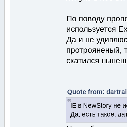
По поводу пров
используется Exp
Да и не удивлюс
протрояненый, т
скатился нынеш
Quote from: dartra
IE в NewStory не 
Да, есть такое, д