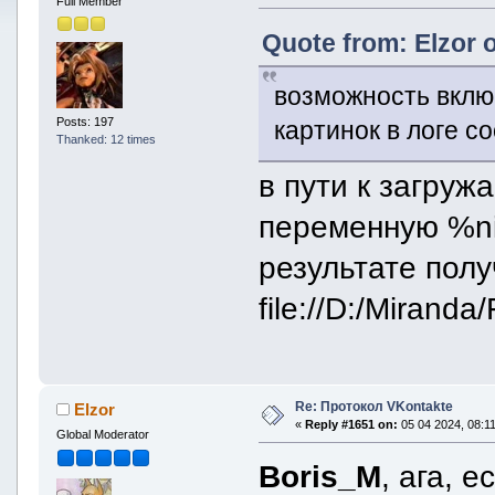
Full Member
Quote from: Elzor 
возможность вклю
Posts: 197
картинок в логе с
Thanked: 12 times
в пути к загру
переменную %ni
результате полу
file://D:/Miran
Re: Протокол VKontakte
Elzor
«
Reply #1651 on:
05 04 2024, 08:11
Global Moderator
Boris_M
, ага, 