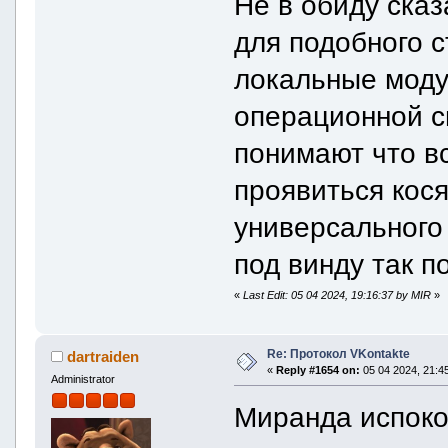
Не в обиду ска
для подобного 
локальные моду
операционной с
понимают что вс
проявиться кося
универсального
под винду так п
«
Last Edit: 05 04 2024, 19:16:37 by MIR
»
Re: Протокол VKontakte
dartraiden
«
Reply #1654 on:
05 04 2024, 21:45
Administrator
Миранда испоко