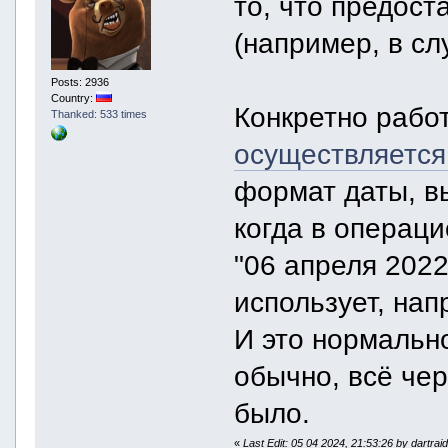
то, что предост
(например, в сл
Posts: 2936
Country:
Конкретно рабо
Thanked: 533 times
осуществляется
формат даты, в
когда в операц
"06 апреля 2022
использует, нап
И это нормально
обычно, всё чер
было.
«
Last Edit: 05 04 2024, 21:53:26 by dartrai