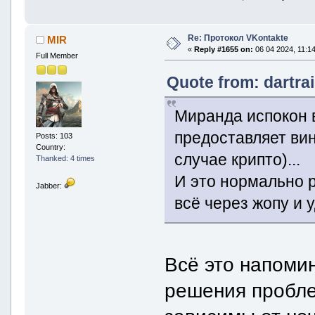
Re: Протокол VKontakte
MIR
«
Reply #1655 on:
06 04 2024, 11:14
Full Member
Quote from: dartra
Миранда испокон в
предоставляет вин
Posts: 103
Country:
случае крипто)...
Thanked: 4 times
И это нормально р
Jabber:
всё через жопу и 
Всё это напоми
решения пробле