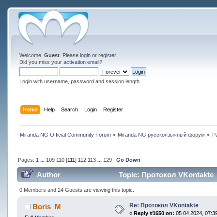
Welcome,
Guest
. Please
login
or
register
.
Did you miss your
activation email
?
Login with username, password and session length
Home
Help
Search
Login
Register
Miranda NG Official Community Forum
»
Miranda NG русскоязычный форум
»
Р
Pages:
1
...
109
110
[
111
]
112
113
...
129
Go Down
Author
Topic: Протокол VKontakte 
0 Members and 24 Guests are viewing this topic.
Re: Протокол VKontakte
Boris_M
«
Reply #1650 on:
05 04 2024, 07:39