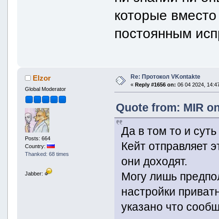
которые вместо
постоянным исп
Re: Протокол VKontakte
Elzor
«
Reply #1656 on:
06 04 2024, 14:47
Global Moderator
Quote from: MIR on
Да в том то и сут
Posts: 664
Кейт отправляет 
Country:
Thanked: 68 times
они доходят.
Могу лишь предпо
Jabber:
настройки приватн
указано что сообщ