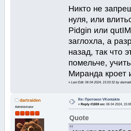
Никто не запрещ
нуля, или влит
Pidgin или qutI
заглохла, а раз
назад, так что э
помельче, учиты
Миранда кроет и
«
Last Edit: 06 04 2024, 15:03:32 by dartrai
Re: Протокол VKontakte
dartraiden
«
Reply #1659 on:
06 04 2024, 15:06
Administrator
Quote