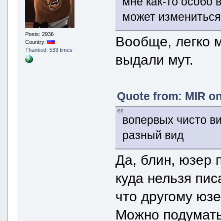
мне как-то особо 
может измениться
Posts: 2936
Вообще, легко 
Country:
Thanked: 533 times
выдали мут.
Quote from: MIR on
вопервых чисто ви
разный вид
Да, блин, юзер 
куда нельзя пис
что другому юзе
Можно подумать 