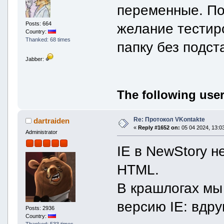
переменные. По
Posts: 664
желание тестир
Country:
Thanked: 68 times
папку без подст
Jabber:
The following user
Re: Протокол VKontakte
dartraiden
«
Reply #1652 on:
05 04 2024, 13:03
Administrator
IE в NewStory н
HTML.
В крашлогах мы
версию IE: вдруг
Posts: 2936
Country:
Thanked: 533 times