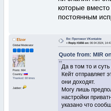
которые вместо
постоянным исп
Re: Протокол VKontakte
Elzor
«
Reply #1656 on:
06 04 2024, 14:47
Global Moderator
Quote from: MIR on
Да в том то и сут
Posts: 664
Кейт отправляет 
Country:
Thanked: 68 times
они доходят.
Могу лишь предпо
Jabber:
настройки приватн
указано что сообщ