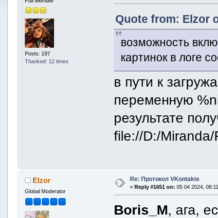
Full Member
Quote from: Elzor 
возможность вклю
Posts: 197
картинок в логе с
Thanked: 12 times
в пути к загру
переменную %ni
результате полу
file://D:/Miran
Re: Протокол VKontakte
Elzor
«
Reply #1651 on:
05 04 2024, 08:11
Global Moderator
Boris_M
, ага, 