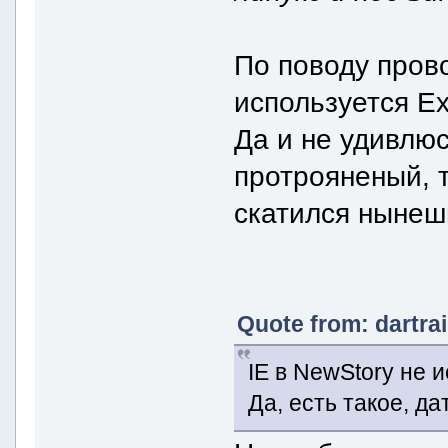
По поводу пров
используется Exp
Да и не удивлюс
протрояненый, т
скатился нынеш
Quote from: dartra
IE в NewStory не 
Да, есть такое, д