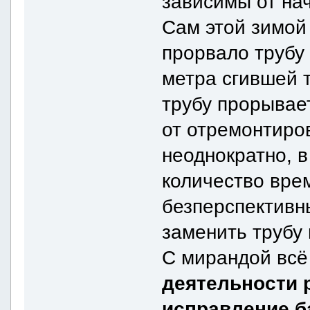
зависимы от на
Сам этой зимой
прорвало трубу 
метра сгившей 
трубу прорывае
от отремонтиров
неоднократно, в
количество вре
безперспективн
заменить трубу
С мирандой всё 
деятельности 
исправление б