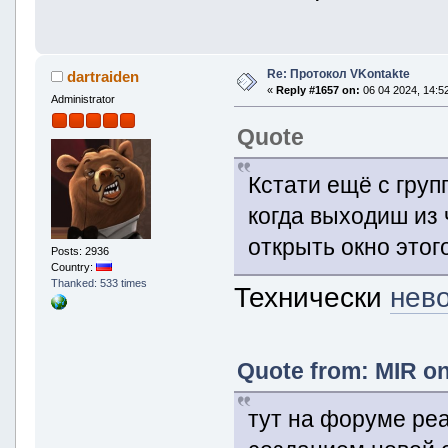
Re: Протокол VKontakte
dartraiden
«
Reply #1657 on:
06 04 2024, 14:52
Administrator
Quote
Кстати ещё с гру
когда выходиш из 
открыть окно этог
Posts: 2936
Country:
Thanked: 533 times
Технически
нев
Quote from: MIR on
тут на форуме реа