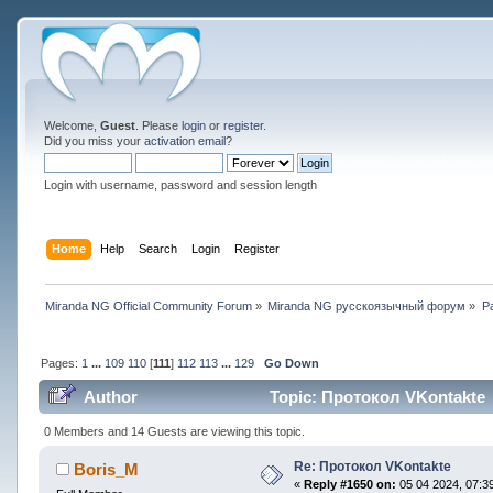
Welcome,
Guest
. Please
login
or
register
.
Did you miss your
activation email
?
Login with username, password and session length
Home
Help
Search
Login
Register
Miranda NG Official Community Forum
»
Miranda NG русскоязычный форум
»
Р
Pages:
1
...
109
110
[
111
]
112
113
...
129
Go Down
Author
Topic: Протокол VKontakte 
0 Members and 14 Guests are viewing this topic.
Re: Протокол VKontakte
Boris_M
«
Reply #1650 on:
05 04 2024, 07:39