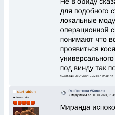
Не в обиду ска
для подобного 
локальные моду
операционной с
понимают что вс
проявиться кося
универсального
под винду так п
«
Last Edit: 05 04 2024, 19:16:37 by MIR
»
Re: Протокол VKontakte
dartraiden
«
Reply #1654 on:
05 04 2024, 21:45
Administrator
Миранда испоко