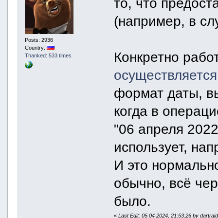
то, что предост
(например, в сл
Posts: 2936
Country:
Конкретно рабо
Thanked: 533 times
осуществляется
формат даты, в
когда в операц
"06 апреля 2022
использует, нап
И это нормально
обычно, всё чер
было.
«
Last Edit: 05 04 2024, 21:53:26 by dartrai