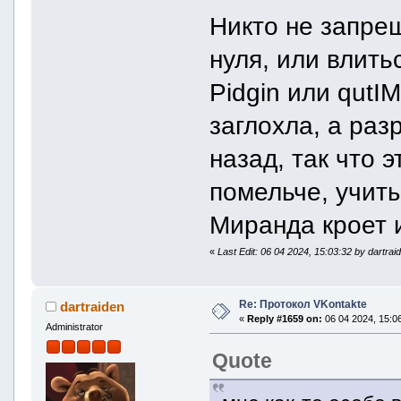
Никто не запрещ
нуля, или влит
Pidgin или qutI
заглохла, а раз
назад, так что э
помельче, учиты
Миранда кроет и
«
Last Edit: 06 04 2024, 15:03:32 by dartrai
Re: Протокол VKontakte
dartraiden
«
Reply #1659 on:
06 04 2024, 15:06
Administrator
Quote