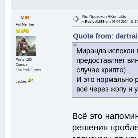
Re: Протокол VKontakte
MIR
«
Reply #1655 on:
06 04 2024, 11:14
Full Member
Quote from: dartra
Миранда испокон в
предоставляет вин
Posts: 103
Country:
случае крипто)...
Thanked: 4 times
И это нормально р
Jabber:
всё через жопу и 
Всё это напоми
решения пробле