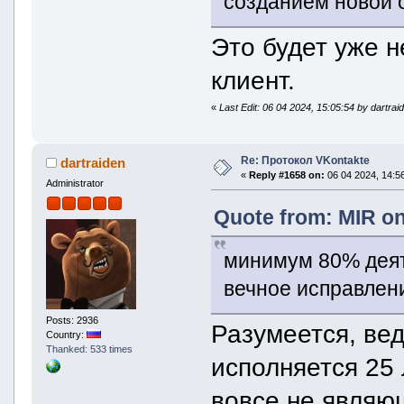
созданием новой 
Это будет уже н
клиент.
«
Last Edit: 06 04 2024, 15:05:54 by dartrai
Re: Протокол VKontakte
dartraiden
«
Reply #1658 on:
06 04 2024, 14:56
Administrator
Quote from: MIR on
минимум 80% деят
вечное исправлен
Posts: 2936
Разумеется, ве
Country:
Thanked: 533 times
исполняется 25 л
вовсе не явля