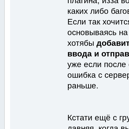
плагина, изза 
каких либо баго
Если так хочитс
основываясь на
хотябы
добавит
ввода и отпра
уже если после
ошибка с серве
раньше.
Кстати ещё с г
давняя, когда в