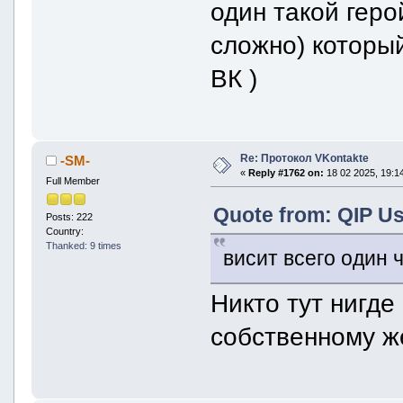
один такой геро
сложно) который
ВК )
Re: Протокол VKontakte
-SM-
«
Reply #1762 on:
18 02 2025, 19:14
Full Member
Quote from: QIP Us
Posts: 222
Country:
Thanked: 9 times
висит всего один 
Никто тут нигде 
собственному ж