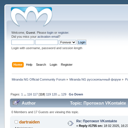
Welcome,
Guest
. Please
login
or
register
.
Did you miss your
activation email
?
Login with username, password and session length
Home
Help
Search
Login
Register
Miranda NG Official Community Forum
»
Miranda NG русскоязычный форум
»
Р
Pages:
1
...
116
117
[
118
]
119
120
...
129
Go Down
Author
Topic: Протокол VKontakte 
0 Members and 17 Guests are viewing this topic.
Re: Протокол VKontakte
dartraiden
«
Reply #1755 on:
18 02 2025, 16:27