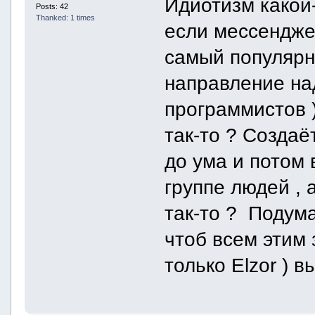
Идиотизм какой-т
Posts: 42
Thanked: 1 times
если мессендже
самый популярны
направление на
программистов )
так-то ? Создаё
до ума и потом 
группе людей , 
так-то ? Подум
чтоб всем этим
только Elzor ) вы