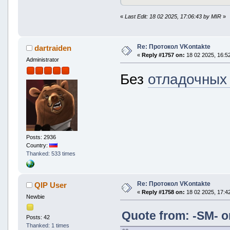
«
Last Edit: 18 02 2025, 17:06:43 by MIR
»
Re: Протокол VKontakte
dartraiden
«
Reply #1757 on:
18 02 2025, 16:52
Administrator
Без
отладочных
Posts: 2936
Country:
Thanked: 533 times
Re: Протокол VKontakte
QIP User
«
Reply #1758 on:
18 02 2025, 17:42
Newbie
Quote from: -SM- o
Posts: 42
Thanked: 1 times