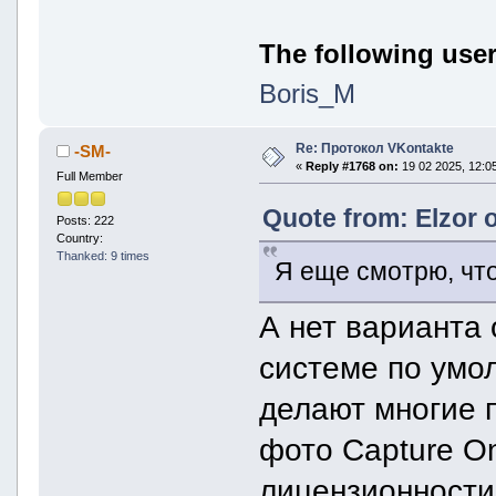
The following user
Boris_M
Re: Протокол VKontakte
-SM-
«
Reply #1768 on:
19 02 2025, 12:05
Full Member
Quote from: Elzor 
Posts: 222
Country:
Thanked: 9 times
Я еще смотрю, что
А нет варианта 
системе по умо
делают многие 
фото Capture On
лицензионности