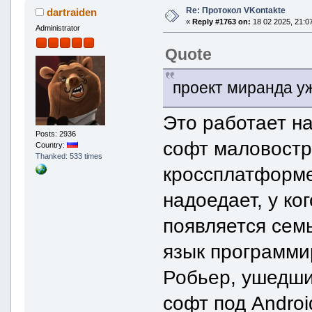
Re: Протокол VKontakte
dartraiden
«
Reply #1763 on:
18 02 2025, 21:07
Administrator
Quote
проект миранда у
Это работает на
Posts: 2936
софт маловостр
Country:
Thanked: 533 times
кроссплатформен
надоедает, у ко
появляется семь
язык программи
Робьер, ушедши
софт под Androi