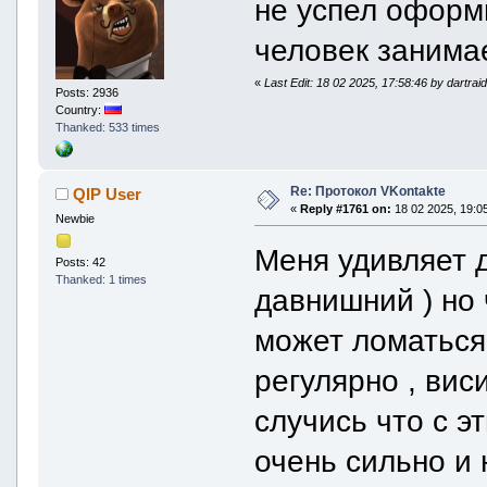
не успел оформ
человек занима
«
Last Edit: 18 02 2025, 17:58:46 by dartrai
Posts: 2936
Country:
Thanked: 533 times
Re: Протокол VKontakte
QIP User
«
Reply #1761 on:
18 02 2025, 19:05
Newbie
Меня удивляет д
Posts: 42
Thanked: 1 times
давнишний ) но 
может ломаться
регулярно , виси
случись что с э
очень сильно и 