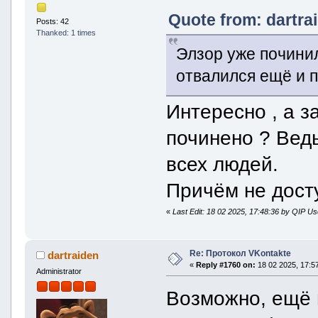
Quote from: dartra
Posts: 42
Thanked: 1 times
Элзор уже починил
отвалился ещё и 
Интересно , а 
починено ? Ведь
всех людей.
Причём не дост
«
Last Edit: 18 02 2025, 17:48:36 by QIP Us
Re: Протокол VKontakte
dartraiden
«
Reply #1760 on:
18 02 2025, 17:57
Administrator
Возможно, ещё 