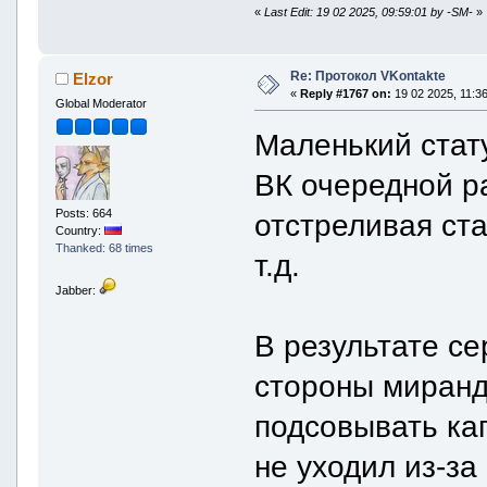
«
Last Edit: 19 02 2025, 09:59:01 by -SM-
»
Re: Протокол VKontakte
Elzor
«
Reply #1767 on:
19 02 2025, 11:36
Global Moderator
Маленький стату
ВК очередной р
Posts: 664
отстреливая ст
Country:
Thanked: 68 times
т.д.
Jabber:
В результате се
стороны миранд
подсовывать кап
не уходил из-за