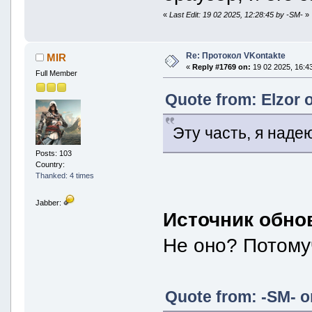
«
Last Edit: 19 02 2025, 12:28:45 by -SM-
»
Re: Протокол VKontakte
MIR
«
Reply #1769 on:
19 02 2025, 16:43
Full Member
Quote from: Elzor 
Эту часть, я наде
Posts: 103
Country:
Thanked: 4 times
Jabber:
Источник обно
Не оно? Потому
Quote from: -SM- o