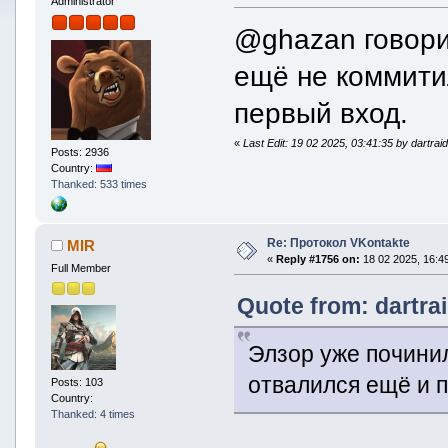
Administrator
@ghazan говорит
ещё не коммити
первый вход.
«
Last Edit: 19 02 2025, 03:41:35 by dartrai
Posts: 2936
Country:
Thanked: 533 times
Re: Протокол VKontakte
MIR
«
Reply #1756 on:
18 02 2025, 16:49
Full Member
Quote from: dartra
Элзор уже починил
отвалился ещё и 
Posts: 103
Country:
Thanked: 4 times