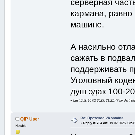
серверная част
кармана, равно 
машине.
А насильно отл
сажать в подвал
поддерживать п
Уголовный кодек
душ эдак 100-20
«
Last Edit: 18 02 2025, 21:21:47 by dartrai
Re: Протокол VKontakte
QIP User
«
Reply #1764 on:
19 02 2025, 08:35
Newbie