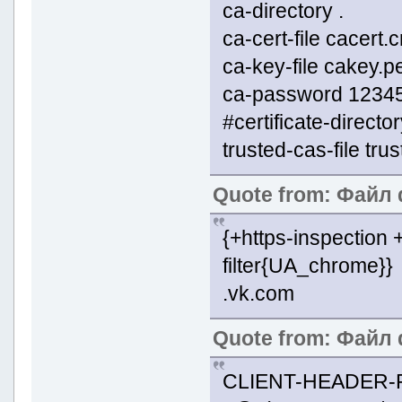
ca-directory .
ca-cert-file cacert.c
ca-key-file cakey.
ca-password 1234
#certificate-director
trusted-cas-file tr
Quote from: Файл d
{+https-inspection +
filter{UA_chrome}}
.vk.com
Quote from: Файл de
CLIENT-HEADER-F