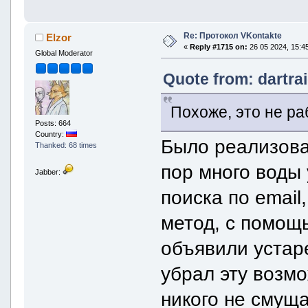
Re: Протокол VKontakte
Elzor
«
Reply #1715 on:
26 05 2024, 15:45
Global Moderator
Quote from: dartra
Похоже, это не ра
Posts: 664
Country:
Было реализован
Thanked: 68 times
пор много воды
Jabber:
поиска по email,
метод, с помощ
объявили устар
убрал эту возм
никого не смуща