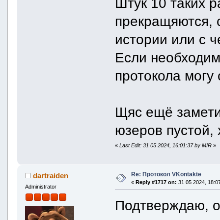
Штук 10 таких 
прекращяются, 
истории или с ч
Если необходим
протокола могу 
Щяс ещё замети
юзеров пустой, 
«
Last Edit: 31 05 2024, 16:01:37 by MIR
»
Re: Протокол VKontakte
dartraiden
«
Reply #1717 on:
31 05 2024, 18:07
Administrator
Подтверждаю, о