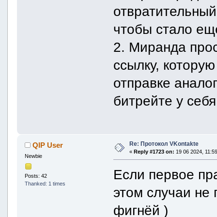
отвратительный
чтобы стало ещ
2. Миранда про
ссылку, которую
отправке аналог
битрейте у себя
Re: Протокол VKontakte
QIP User
«
Reply #1723 on:
19 06 2024, 11:59
Newbie
Если первое прав
Posts: 42
Thanked: 1 times
этом случаи не 
фигнёй )