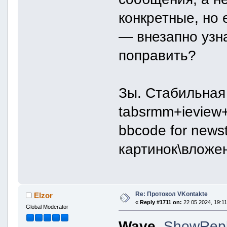
конкретные, но 
— внезапно узна
поправить?
Зы. Стабильная
tabsrmm+ieview+
bbcode for news
картинок\вложе
Re: Протокол VKontakte
Elzor
«
Reply #1711 on:
22 05 2024, 19:11
Global Moderator
Wave
,
ShowRep