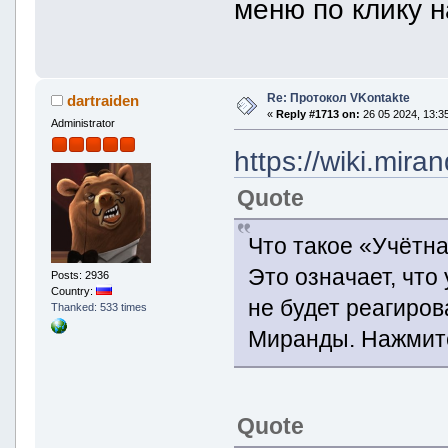
меню по клику н
Re: Протокол VKontakte
dartraiden
«
Reply #1713 on:
26 05 2024, 13:35
Administrator
https://wiki.mira
Quote
Что такое «Учётна
Это означает, что
Posts: 2936
Country:
не будет реагиров
Thanked: 533 times
Миранды. Нажмите
Quote