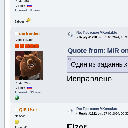
Posts: 664
Country:
Thanked: 68 times
Jabber:
Re: Протокол VKontakte
dartraiden
«
Reply #1720 on:
03 06 2024, 13:33
Administrator
Quote from: MIR on
Один из заданных
Исправлено.
Posts: 2936
Country:
Thanked: 533 times
Re: Протокол VKontakte
QIP User
«
Reply #1721 on:
17 06 2024, 08:33
Newbie
Elzor
Posts: 42