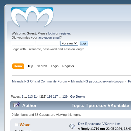
Welcome,
Guest
. Please
login
or
register
.
Did you miss your
activation email
?
Login with username, password and session length
Home
Help
Search
Login
Register
Miranda NG Official Community Forum
»
Miranda NG русскоязычный форум
»
Р
Pages:
1
...
113
114
[
115
]
116
117
...
129
Go Down
Author
Topic: Протокол VKontakte 
0 Members and 38 Guests are viewing this topic.
Re: Протокол VKontakte
Wave
«
Reply #1710 on:
22 05 2024, 18:41