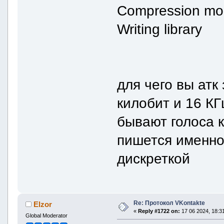
Compression
Writing librar
для чего вы атк
килобит и 16 КГ
бывают голоса к
пишется именно 
дискреткой
Re: Протокол VKontakte
Elzor
«
Reply #1722 on:
17 06 2024, 18:31
Global Moderator