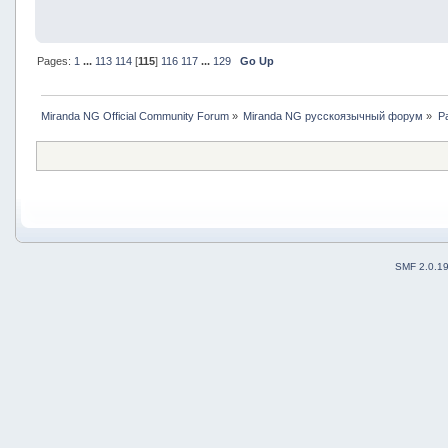
Pages:
1
...
113
114
[
115
]
116
117
...
129
Go Up
Miranda NG Official Community Forum
»
Miranda NG русскоязычный форум
»
Р
SMF 2.0.1