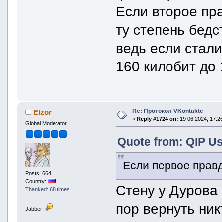
Если второе пра
ту степень бедс
ведь если стали
160 килобит до 1
Re: Протокол VKontakte
Elzor
«
Reply #1724 on:
19 06 2024, 17:26
Global Moderator
Quote from: QIP Us
Если первое прав
Posts: 664
Country:
Стену у Дурова 
Thanked: 68 times
пор вернуть ник
Jabber: