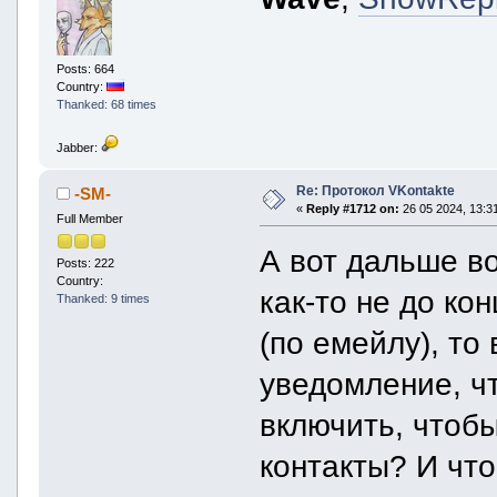
Posts: 664
Country:
Thanked: 68 times
Jabber:
Re: Протокол VKontakte
-SM-
«
Reply #1712 on:
26 05 2024, 13:31
Full Member
А вот дальше во
Posts: 222
Country:
как-то не до ко
Thanked: 9 times
(по емейлу), то
уведомление, ч
включить, чтобы
контакты? И что 