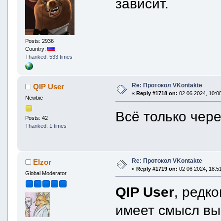
зависит.
Posts: 2936
Country:
Thanked: 533 times
Re: Протокол VKontakte
QIP User
«
Reply #1718 on:
02 06 2024, 10:08
Newbie
Всё только чере
Posts: 42
Thanked: 1 times
Re: Протокол VKontakte
Elzor
«
Reply #1719 on:
02 06 2024, 18:51
Global Moderator
QIP User
, редк
имеет смысл вы