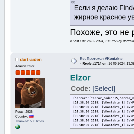
Если я делаю Find
жирное красное у
Похоже, это не 
«
Last Edit: 26 05 2024, 13:37:56 by dartrai
Re: Протокол VKontakte
dartraiden
«
Reply #1714 on:
26 05 2024, 13:39
Administrator
Elzor
Code:
[Select]
{"error":{"error_code":15,"error_
[16:38:20 2218] [VKontakte_1] CVk
[16:38:20 2218] [VKontakte_1] CVk
Posts: 2936
[16:38:20 2218] [VKontakte_1] CVk
[16:38:20 2218] [VKontakte_1] CVk
Country:
[16:38:20 2218] [VKontakte_1] CVk
Thanked: 533 times
[16:38:20 2218] [VKontakte_1] CVk