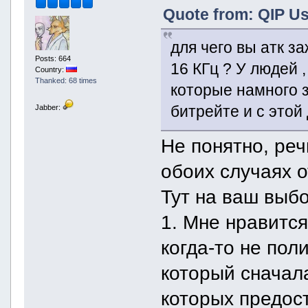
Quote from: QIP Us
для чего вы атк з
Posts: 664
16 КГц ? У людей 
Country:
Thanked: 68 times
которые намного з
битрейте и с этой
Jabber:
Не понятно, реч
обоих случаях о
Тут на ваш выб
1. Мне нравится
когда-то не пол
который сначал
которых предос