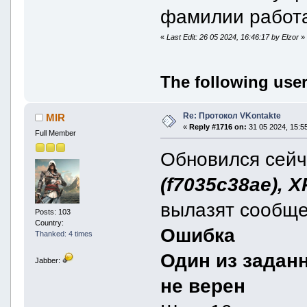
фамилии работа
«
Last Edit: 26 05 2024, 16:46:17 by Elzor
»
The following user
Re: Протокол VKontakte
MIR
«
Reply #1716 on:
31 05 2024, 15:55
Full Member
Обновился сей
(f7035c38ae), 
вылазят сообще
Posts: 103
Country:
Ошибка
Thanked: 4 times
Один из задан
Jabber:
не верен