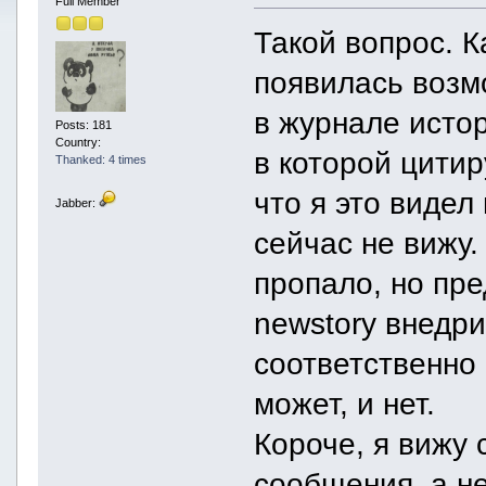
Full Member
Такой вопрос. К
появилась возм
в журнале истор
Posts: 181
Country:
в которой цитир
Thanked: 4 times
что я это видел
Jabber:
сейчас не вижу.
пропало, но пре
newstory внедри
соответственно
может, и нет.
Короче, я вижу 
сообщения, а не