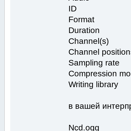
ID : 1298
Format 
Duration :
Channel(s) 
Channel posit
Sampling rat
Compression
Writing librar
в вашей интерпр
Ncd.ogg