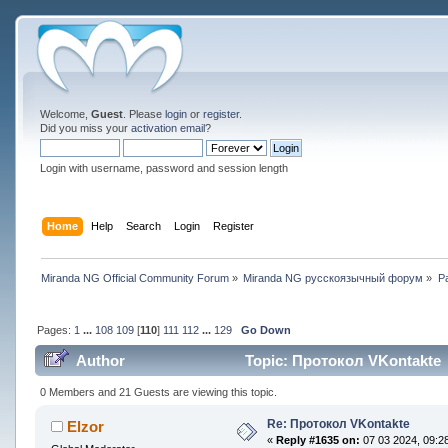
Welcome,
Guest
. Please
login
or
register
.
Did you miss your
activation email
?
Login with username, password and session length
Home
Help
Search
Login
Register
Miranda NG Official Community Forum
»
Miranda NG русскоязычный форум
»
Р
Pages:
1
...
108
109
[
110
]
111
112
...
129
Go Down
Author
Topic: Протокол VKontakte 
0 Members and 21 Guests are viewing this topic.
Re: Протокол VKontakte
Elzor
«
Reply #1635 on:
07 03 2024, 09:28