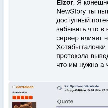
Elzor
, Я конеш
NewStory ты пы
доступный потен
забывать что в
сервер влияет 
Хотябы галочки
протокола выве
что им нужно а ч
Re: Протокол VKontakte
dartraiden
«
Reply #1646 on:
04 04 2024, 23:02
Administrator
Quote