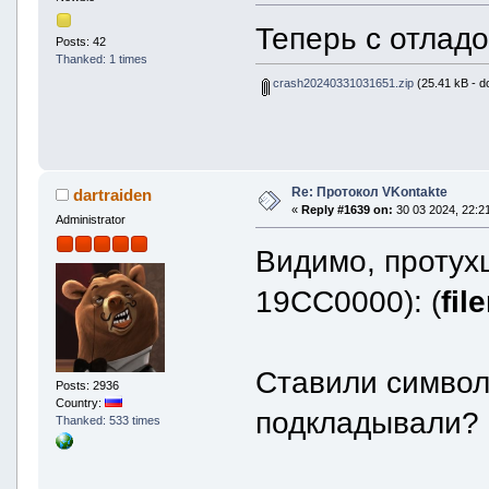
Теперь с отлад
Posts: 42
Thanked: 1 times
crash20240331031651.zip
(25.41 kB - d
Re: Протокол VKontakte
dartraiden
«
Reply #1639 on:
30 03 2024, 22:21
Administrator
Видимо, протухш
19CC0000): (
fil
Ставили символ
Posts: 2936
Country:
подкладывали?
Thanked: 533 times