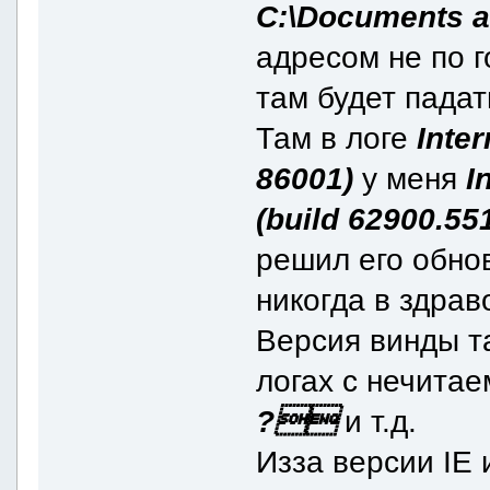
C:\Documents a
адресом не по г
там будет падат
Там в логе
Inter
86001)
у меня
I
(build 62900.55
решил его обнов
никогда в здрав
Версия винды та
логах с нечит
?
и т.д.
Изза версии IE 