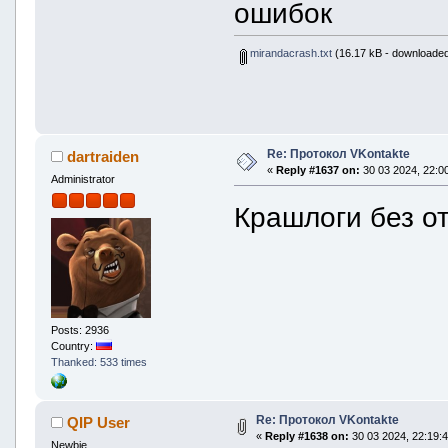
ошибок
mirandacrash.txt
(16.17 kB - downloaded
Re: Протокол VKontakte
dartraiden
«
Reply #1637 on:
30 03 2024, 22:00
Administrator
Крашлоги без о
Posts: 2936
Country:
Thanked: 533 times
Re: Протокол VKontakte
QIP User
«
Reply #1638 on:
30 03 2024, 22:19:4
Newbie