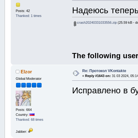
Надеюсь теперь
Posts: 42
Thanked: 1 times
crash20240331033556.zip
(25.59 kB - d
The following user
Re: Протокол VKontakte
Elzor
«
Reply #1643 on:
31 03 2024, 05:14
Global Moderator
Исправлено в б
Posts: 664
Country:
Thanked: 68 times
Jabber: