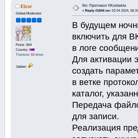
Re: Протокол VKontakte
Elzor
«
Reply #1644 on:
03 04 2024, 06:34
Global Moderator
В будущем ночн
включить для В
Posts: 664
в логе сообщен
Country:
Thanked: 68 times
Для активации 
Jabber:
создать параме
в ветке протоко
каталог, указан
Передача файло
для записи.
Реализация пре