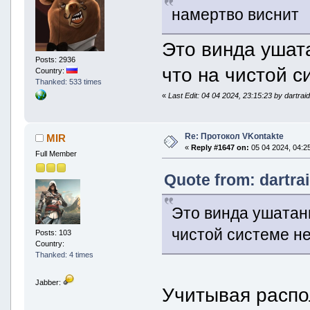
намертво виснит
Это винда ушата
Posts: 2936
что на чистой с
Country:
Thanked: 533 times
«
Last Edit: 04 04 2024, 23:15:23 by dartrai
Re: Протокол VKontakte
MIR
«
Reply #1647 on:
05 04 2024, 04:25
Full Member
Quote from: dartra
Это винда ушатанн
чистой системе не 
Posts: 103
Country:
Thanked: 4 times
Jabber:
Учитывая распо