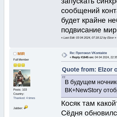
запускать синх
сообщений конт
будет крайне н
подвисание мир
«
Last Edit: 03 04 2024, 07:18:12 by Elzor
»
Re: Протокол VKontakte
MIR
«
Reply #1645 on:
04 04 2024, 22:35
Full Member
Quote from: Elzor 
В будущем ночник
ВК+NewStory отоб
Posts: 103
Country:
Thanked: 4 times
Косяк там какой
Jabber:
Сёдня обновил