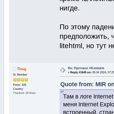
нигде.
По этому паден
предположить, ч
litehtml, но тут
Re: Протокол VKontakte
Thug
«
Reply #1649 on:
05 04 2024, 07:25
Sr. Member
Quote from: MIR on
Posts: 426
Country:
Thanked: 28 times
Там в логе Internet
меня Internet Expl
встроенный, стран