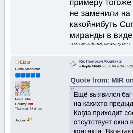
примеру тогоже 
не заменили на
какойнибуть Cur
миранды в виде 
«
Last Edit: 05 04 2024, 04:34:57 by MIR
»
Re: Протокол VKontakte
Elzor
«
Reply #1648 on:
05 04 2024, 05:22
Global Moderator
Quote from: MIR on
Ещё выявился баг 
Posts: 664
на какихто преды
Country:
Thanked: 68 times
Когда приходит со
отсутствует окно 
Jabber:
контакта "Вконтак