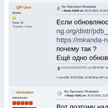
Re: Протокол VKontakte
QIP User
«
Reply #1640 on:
30 03 2024, 22:28:2
Newbie
Если обновляюс
Posts: 42
Thanked: 1 times
ng.org/distr/pdb
https://miranda-n
почему так ?
Ещё одно обнов
crash20240331032951.zip
(25.42 kB - d
«
Last Edit: 30 03 2024, 22:30:58 by QIP Us
Re: Протокол VKontakte
dartraiden
«
Reply #1641 on:
30 03 2024, 22:29
Administrator
Вот поэтому над