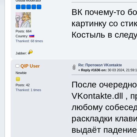
Global Moderator
ВК почему-то б
картинку со сти
Posts: 664
Костыль в след
Country:
Thanked: 68 times
Jabber:
Re: Протокол VKontakte
QIP User
«
Reply #1636 on:
30 03 2024, 21:59:1
Newbie
После очередно
Posts: 42
Thanked: 1 times
VKontakte.dll ,
любому собесед
раскладки клав
выдаёт падение