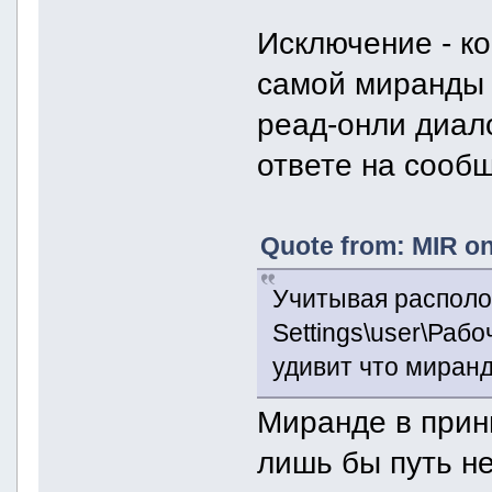
Исключение - к
самой миранды (
реад-онли диал
ответе на сообщ
Quote from: MIR on
Учитывая располо
Settings\user\Рабо
удивит что миранд
Миранде в прин
лишь бы путь н