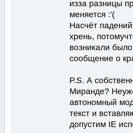
изза разницы п
меняется :'(
Насчёт падений 
хрень, потомучт
возникали было
сообщение о кр
P.S. А собствен
Миранде? Неуже
автономный мо
текст и вставля
допустим IE исп