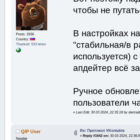
чтобы не путать
В настройках н
Posts: 2936
Country:
"стабильная/в р
Thanked: 533 times
используется) 
апдейтер всё за
Ручное обновле
пользователи ча
«
Last Edit: 30 03 2024, 22:35:18 by dartrai
Re: Протокол VKontakte
QIP User
«
Reply #1642 on:
30 03 2024, 22:36:5
Newbie