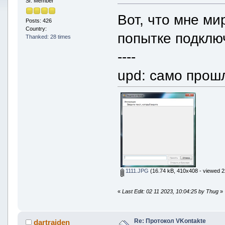
Sr. Member
Вот, что мне ми
Posts: 426
Country:
попытке подключ
Thanked: 28 times
----
upd: само прошл
1111.JPG
(16.74 kB, 410x408 - viewed 2
«
Last Edit: 02 11 2023, 10:04:25 by Thug
»
Re: Протокол VKontakte
dartraiden