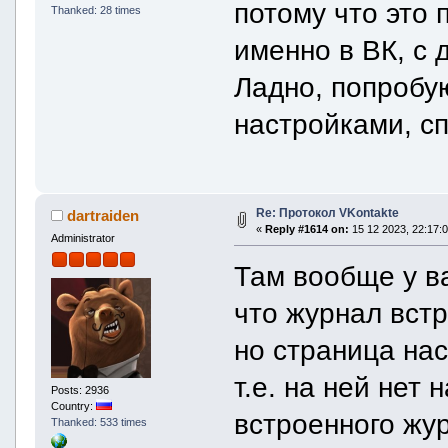
потому что это
Thanked: 28 times
именно в ВК, с 
Ладно, попробу
настройками, с
Re: Протокол VKontakte
dartraiden
«
Reply #1614 on:
15 12 2023, 22:17:0
Administrator
Там вообще у ва
что журнал встр
но страница на
т.е. на ней нет
Posts: 2936
Country:
встроенного жу
Thanked: 533 times