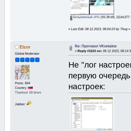
Безымянный.JPG
(55.39 kB, 1114x377 -
«
Last Edit: 08 12 2023, 08:04:23 by Thug
»
Re: Протокол VKontakte
Elzor
«
Reply #1610 on:
08 12 2023, 08:14:3
Global Moderator
Не "лог настрое
первую очередь
Posts: 664
настроек:
Country:
Thanked: 68 times
Jabber: