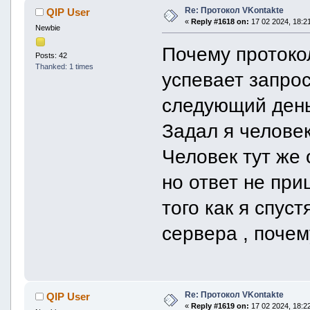
Re: Протокол VKontakte
QIP User
«
Reply #1618 on:
17 02 2024, 18:21
Newbie
Почему протоко
Posts: 42
Thanked: 1 times
успевает запро
следующий день 
Задал я человек
Человек тут же 
но ответ не при
того как я спус
сервера , почем
Re: Протокол VKontakte
QIP User
«
Reply #1619 on:
17 02 2024, 18:22