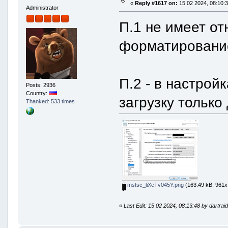
«
Reply #1617 on:
15 02 2024, 08:10:3
Administrator
П.1 не имеет от
форматирование
П.2 - в настрой
Posts: 2936
Country:
загрузку только
Thanked: 533 times
mstsc_liXeTv045Y.png
(163.49 kB, 961x
«
Last Edit: 15 02 2024, 08:13:48 by dartrai