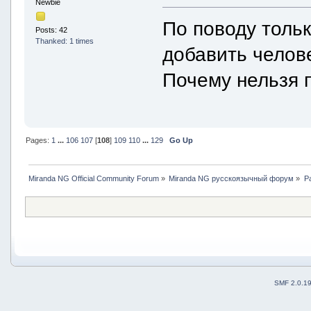
Newbie
По поводу тольк
Posts: 42
Thanked: 1 times
добавить челове
Почему нельзя п
Pages:
1
...
106
107
[
108
]
109
110
...
129
Go Up
Miranda NG Official Community Forum
»
Miranda NG русскоязычный форум
»
Р
SMF 2.0.1