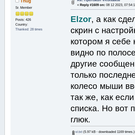
Thug
«
Reply #1609 on:
08 12 2023, 07:54:1
Sr. Member
Elzor
, а как сд
Posts: 426
Country:
скрин с настрой
Thanked: 28 times
котором я себе 
видно по полосе
другие сообщени
только последн
колесо мыши вве
так же, как есл
списка. Но вот
глюк.
vi.txt
(5.97 kB - downloaded 1169 times.)