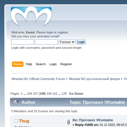
Welcome,
Guest
. Please
login
or
register
.
Did you miss your
activation email
?
Login with username, password and session length
Home
Help
Search
Login
Register
Miranda NG Official Community Forum
»
Miranda NG русскоязычный форум
»
Р
Pages:
1
...
106
107
[
108
]
109
110
...
129
Go Down
Author
Topic: Протокол VKontakte 
0 Members and 33 Guests are viewing this topic.
Re: Протокол VKontakte
Thug
«
Reply #1605 on:
01 11 2023, 08:03:2