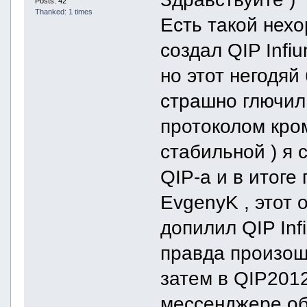
Posts: 42
Thanked: 1 times
Есть такой нехо
создал QIP Infi
но этот негодяй
страшно глючил
протоколом кром
стабильной ) я 
QIP-а и в итоге
EvgenyK , этот
допилил QIP Inf
правда произош
затем в QIP2012
мессенджере об