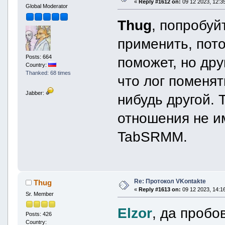
«
Reply #1612 on:
09 12 2023, 12:35
Global Moderator
Thug
, попробуй
применить, пот
Posts: 664
поможет, но дру
Country:
Thanked: 68 times
что лог поменят
Jabber:
нибудь другой. 
отношения не им
TabSRMM.
Re: Протокол VKontakte
Thug
«
Reply #1613 on:
09 12 2023, 14:16
Sr. Member
Elzor
, да пробо
Posts: 426
Country: