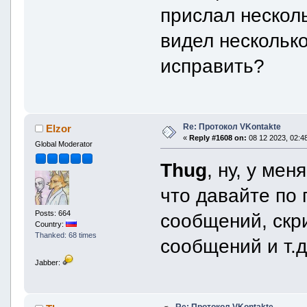
прислал нескол
видел нескольк
исправить?
Re: Протокол VKontakte
Elzor
«
Reply #1608 on:
08 12 2023, 02:48
Global Moderator
Thug
, ну, у мен
что давайте по 
Posts: 664
сообщений, скр
Country:
Thanked: 68 times
сообщений и т.д
Jabber:
Re: Протокол VKontakte