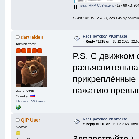
mstsc_RNPrCbYiuc.png
(197.69 kB, 964
«
Last Edit: 15 12 2023, 22:41:45 by dartrai
Re: Протокол VKontakte
dartraiden
«
Reply #1615 on:
15 12 2023, 22:55
Administrator
P.S. С движком
разъяснительна
прикреплённые 
нажатию превь
Posts: 2936
Country:
Thanked: 533 times
Re: Протокол VKontakte
QIP User
«
Reply #1616 on:
15 02 2024, 08:00
Newbie
Здравствуйте )