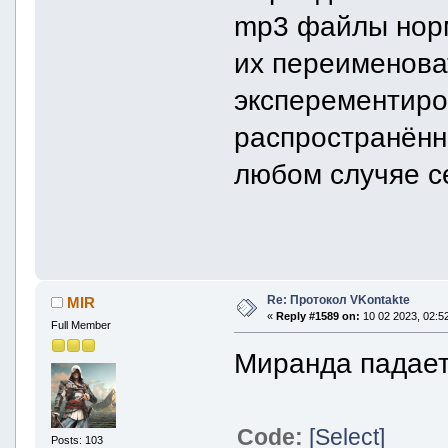
mp3 файлы норм
их переименова
эксперементиро
распространённы
любом случяе с
Re: Протокол VKontakte
MIR
«
Reply #1589 on:
10 02 2023, 02:52
Full Member
Миранда падает
Code:
[Select]
Posts: 103