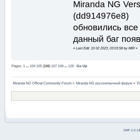
Miranda NG Versi
(dd914976e8)
обновились все
данный баг поя
«
Last Edit: 10 02 2023, 03:03:58 by MIR
»
Pages:
1
...
104
105
[
106
]
107
108
...
129
Go Up
Miranda NG Official Community Forum
»
Miranda NG русскоязычный форум
»
Р
SMF 2.0.1