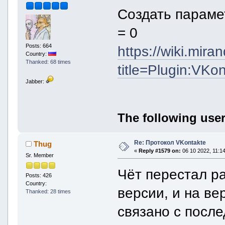
Создать параме
= 0
Posts: 664
https://wiki.mir
Country:
Thanked: 68 times
title=Plugin:VKon
Jabber:
The following user
Re: Протокол VKontakte
Thug
«
Reply #1579 on:
06 10 2022, 11:14
Sr. Member
Чёт перестал ра
Posts: 426
Country:
версии, и на ве
Thanked: 28 times
связано с посл