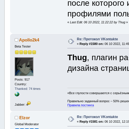
после которого 
профилями поль
«
Last Edit: 06 10 2022, 11:22:22 by Thug
»
Re: Протокол VKontakte
Apollo2k4
«
Reply #1580 on:
06 10 2022, 11:49
Beta Tester
Thug
, плагин р
дизайна страниц
Posts: 917
Country:
Thanked: 74 times
«Все глупости совершаются с серьёзны
Правильно заданный вопрос – 50% реше
Jabber:
Правила постинга
Re: Протокол VKontakte
Elzor
«
Reply #1581 on:
06 10 2022, 12:19
Global Moderator