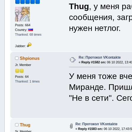
Thug
, у меня р
сообщения, загр
Posts: 664
нужен нетлог.
Country:
Thanked: 68 times
Jabber:
Re: Протокол VKontakte
Shpionus
«
Reply #1582 on:
06 10 2022, 13:40
Jr. Member
У меня тоже вч
Posts: 64
Thanked: 1 times
Миранде. Пришл
"Не в сети". Се
Re: Протокол VKontakte
Thug
«
Reply #1583 on:
06 10 2022, 17:43:5
Sr. Member