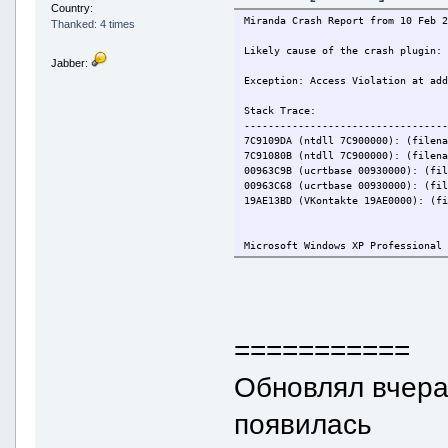
Country:
Miranda Crash Report from 10 Feb 
Thanked: 4 times
Likely cause of the crash plugin:
Jabber:
Exception: Access Violation at ad
Stack Trace:
---------------------------------
7C9109DA (ntdll 7C900000): (filen
7C91080B (ntdll 7C900000): (filen
00963C9B (ucrtbase 00930000): (fi
00963C68 (ucrtbase 00930000): (fi
19AE13BD (VKontakte 19AE0000): (f
Microsoft Windows XP Professional
Internet Explorer: 6.0.2900.5512 
Administrator privileges: Yes
Miranda NG Version: 0.96.2 alpha 
===========
Обновлял вчера,
появилась