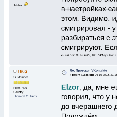
Jabber:
в настройках са
этом. Видимо, 
смигрировал - у
разбираться с э
смигрируют. Есл
«
Last Edit: 06 10 2022, 18:37:43 by Elzor
»
Re: Протокол VKontakte
Thug
«
Reply #1585 on:
06 10 2022, 21:15
Sr. Member
Elzor
, да, мне 
Posts: 426
Country:
говорил, что у 
Thanked: 28 times
до вчерашнего 
Подождём...