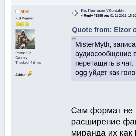
Re: Протокол VKontakte
MIR
«
Reply #1588 on:
01 11 2022, 15:10
Full Member
Quote from: Elzor 
MisterMyth, запи
аудиосообщение в
Posts: 103
Country:
перетащить в чат
Thanked: 4 times
ogg уйдет как гол
Jabber:
Сам формат не 
расширение фай
миранда их как 