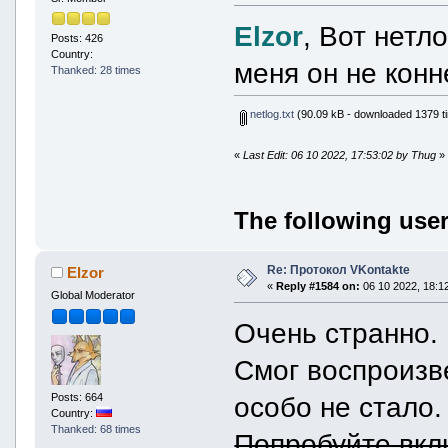
Elzor
, Вот нетл
Posts: 426
Country:
меня он не конн
Thanked: 28 times
netlog.txt
(90.09 kB - downloaded 1379 t
«
Last Edit: 06 10 2022, 17:53:02 by Thug
»
The following user
Re: Протокол VKontakte
Elzor
«
Reply #1584 on:
06 10 2022, 18:12
Global Moderator
Очень странно.
Смог воспроизв
Posts: 664
особо не стало.
Country:
Thanked: 68 times
Попробуйте вкл