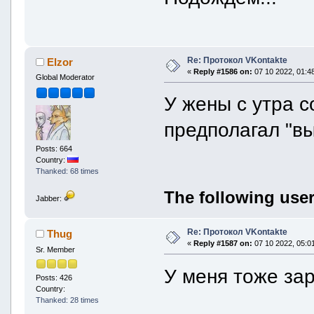
Re: Протокол VKontakte
Elzor
«
Reply #1586 on:
07 10 2022, 01:48
Global Moderator
У жены с утра с
предполагал "в
Posts: 664
Country:
Thanked: 68 times
The following user
Jabber:
Re: Протокол VKontakte
Thug
«
Reply #1587 on:
07 10 2022, 05:01
Sr. Member
У меня тоже за
Posts: 426
Country:
Thanked: 28 times