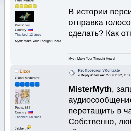
Hero Member
В истории верси
отправка голосо
Posts: 576
Country:
сделать? Как о
Thanked: 12 times
Myth: Make Your Thought Heard
Myth: Make Your Thought Heard
Re: Протокол VKontakte
Elzor
«
Reply #1576 on:
27 06 2022, 11:08
Global Moderator
MisterMyth
, за
аудиосообщение
Posts: 664
перетащить в ча
Country:
Thanked: 68 times
Собственно, лю
Jabber: