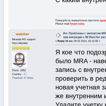
Пожалуйста, внимательно прочтите
прав
Please read
forum rules.
Re: Проблемы с импортом MRA
watcher
при миграции с IM Watcher pa
Miranda NG support
«
Reply #2 on:
09 02 2014, 15:12:06 »
Hero Member
Я кое что подоз
было MRA - нав
запись с внутр
Posts: 1892
Country:
проверить в ре
Thanked: 27 times
новая учетная з
же внутренним 
Удалите учетку 