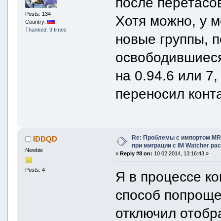
после перетасов
Posts: 134
Хотя можно, у м
Country:
Thanked: 9 times
новые группы, п
освободившиеся
на 0.94.6 или 7
переносил конта
Re: Проблемы с импортом MRA
IDDQD
при миграции с IM Watcher pa
Newbie
«
Reply #8 on:
10 02 2014, 13:16:43 »
Posts: 4
Я в процессе к
способ попроще:
отключил отобр