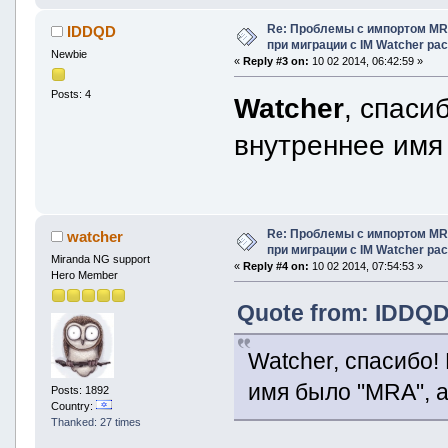
Re: Проблемы с импортом MRA
IDDQD
при миграции с IM Watcher pa
Newbie
«
Reply #3 on:
10 02 2014, 06:42:59 »
Posts: 4
Watcher
, спаси
внутреннее имя
Re: Проблемы с импортом MRA
watcher
при миграции с IM Watcher pa
Miranda NG support
«
Reply #4 on:
10 02 2014, 07:54:53 »
Hero Member
Quote from: IDDQD 
Watcher, спасибо!
имя было "MRA", а
Posts: 1892
Country:
Thanked: 27 times