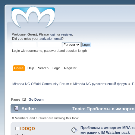
Welcome,
Guest
. Please
login
or
register
.
Did you miss your
activation email
?
Login with username, password and session length
Home
Help
Search
Login
Register
Miranda NG Official Community Forum
»
Miranda NG русскоязычный форум
»
П
Pages: [
1
]
Go Down
Author
Topic: Проблемы с импортом
76987 times)
0 Members and 1 Guest are viewing this topic.
Проблемы с импортом MRA кон
IDDQD
миграции с IM Watcher pack