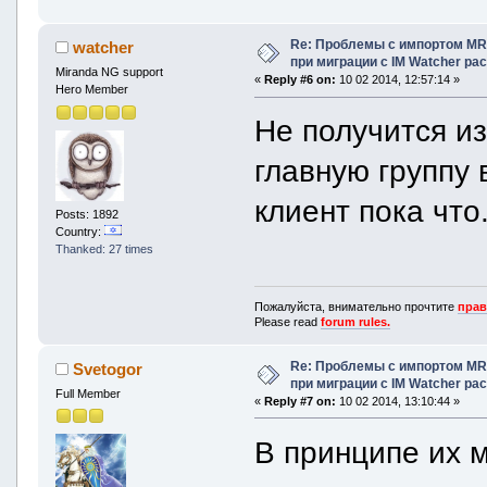
Re: Проблемы с импортом MRA
watcher
при миграции с IM Watcher pa
Miranda NG support
«
Reply #6 on:
10 02 2014, 12:57:14 »
Hero Member
Не получится и
главную группу
клиент пока что
Posts: 1892
Country:
Thanked: 27 times
Пожалуйста, внимательно прочтите
прав
Please read
forum rules.
Re: Проблемы с импортом MRA
Svetogor
при миграции с IM Watcher pa
Full Member
«
Reply #7 on:
10 02 2014, 13:10:44 »
В принципе их 