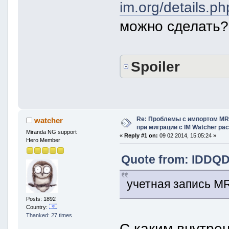
im.org/details.p
можно сделать?
Spoiler
Re: Проблемы с импортом MRA
watcher
при миграции с IM Watcher pa
Miranda NG support
«
Reply #1 on:
09 02 2014, 15:05:24 »
Hero Member
Quote from: IDDQD 
учетная запись M
Posts: 1892
Country:
Thanked: 27 times
С каким внутре