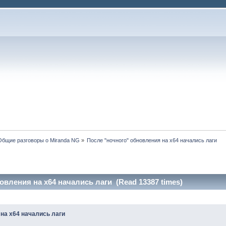
Общие разговоры о Miranda NG
»
После "ночного" обновления на х64 начались лаги
овления на х64 начались лаги (Read 13387 times)
на х64 начались лаги