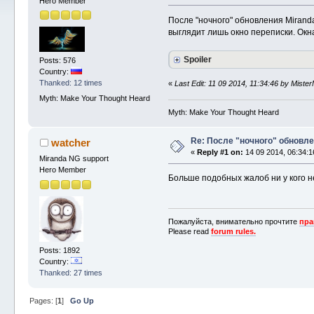
Hero Member
После "ночного" обновления Mirand
выглядит лишь окно переписки. Окн
Spoiler
Posts: 576
Country:
Thanked: 12 times
«
Last Edit: 11 09 2014, 11:34:46 by Miste
Myth: Make Your Thought Heard
Myth: Make Your Thought Heard
Re: После "ночного" обновле
watcher
«
Reply #1 on:
14 09 2014, 06:34:1
Miranda NG support
Hero Member
Больше подобных жалоб ни у кого не 
Пожалуйста, внимательно прочтите
пра
Please read
forum rules.
Posts: 1892
Country:
Thanked: 27 times
Pages: [
1
]
Go Up