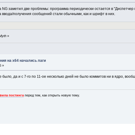
a NG заметил две проблемы: программа периодически остается в "Диспетчер 
а ввода/получения сообщений стали обычными, как и шрифт в них.
rMyth
»
ния на х64 начались лаги
6 »
было, да и c 7-го по 11-ое несколько дней не было коммитов ни в ядро, вообще 
вила постинга
перед тем, как открыть новую тему.