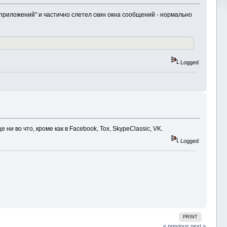
приложений" и частично слетел скин окна сообщений - нормально
Logged
ни во что, кроме как в Facebook, Tox, SkypeClassic, VK.
Logged
PRINT
« previous
next »