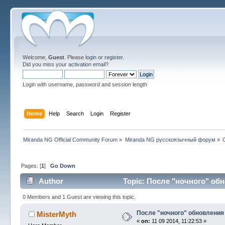
Welcome,
Guest
. Please
login
or
register
.
Did you miss your
activation email
?
Login with username, password and session length
Home
Help
Search
Login
Register
Miranda NG Official Community Forum
»
Miranda NG русскоязычный форум
»
Pages: [
1
]
Go Down
Author
Topic: После "ночного" обн
0 Members and 1 Guest are viewing this topic.
После "ночного" обновления 
MisterMyth
«
on:
11 09 2014, 11:22:53 »