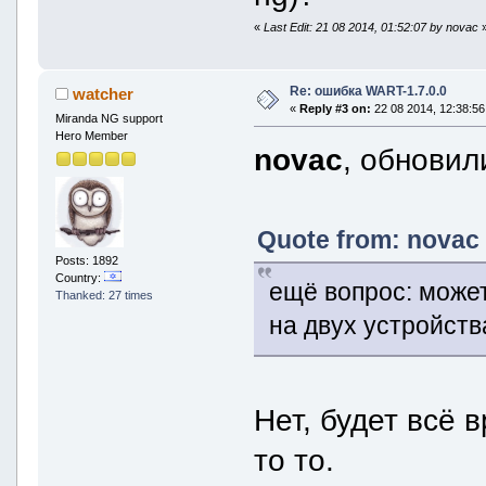
«
Last Edit: 21 08 2014, 01:52:07 by novac
Re: ошибка WART-1.7.0.0
watcher
«
Reply #3 on:
22 08 2014, 12:38:56
Miranda NG support
Hero Member
novac
, обнови
Quote from: novac 
Posts: 1892
Country:
ещё вопрос: может
Thanked: 27 times
на двух устройства
Нет, будет всё 
то то.