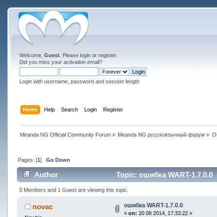
Welcome,
Guest
. Please
login
or
register
.
Did you miss your
activation email
?
Login with username, password and session length
Home
Help
Search
Login
Register
Miranda NG Official Community Forum
»
Miranda NG русскоязычный форум
»
О
Pages: [
1
]
Go Down
Author
Topic: ошибка WART-1.7.0.0 
0 Members and 1 Guest are viewing this topic.
ошибка WART-1.7.0.0
novac
«
on:
20 08 2014, 17:33:22 »