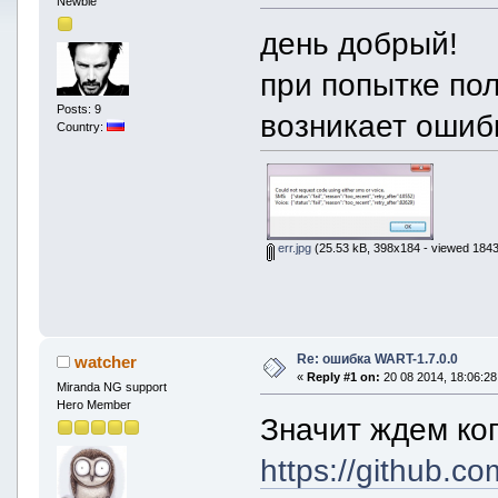
Newbie
день добрый!
при попытке пол
Posts: 9
возникает ошиб
Country:
err.jpg
(25.53 kB, 398x184 - viewed 1843
Re: ошибка WART-1.7.0.0
watcher
«
Reply #1 on:
20 08 2014, 18:06:28
Miranda NG support
Hero Member
Значит ждем ко
https://github.c