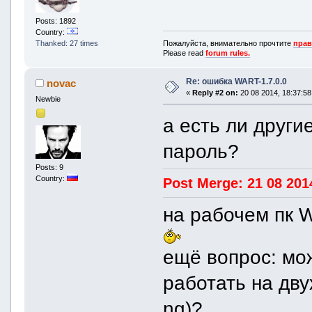
Posts: 1892
Country:
Пожалуйста, внимательно прочтите
прав
Thanked: 27 times
Please read
forum rules.
Re: ошибка WART-1.7.0.0
novac
«
Reply #2 on:
20 08 2014, 18:37:58
Newbie
а есть ли други
пароль?
Posts: 9
Country:
Post Merge: 21 08 201
на рабочем пк 
ещё вопрос: мо
работать на дву
ng)?