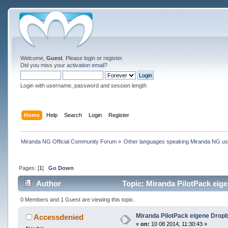
Welcome,
Guest
. Please
login
or
register
.
Did you miss your
activation email
?
Login with username, password and session length
Home
Help
Search
Login
Register
Miranda NG Official Community Forum
»
Other languages speaking Miranda NG u
Pages: [
1
]
Go Down
Author
Topic: Miranda PilotPack eig
0 Members and 1 Guest are viewing this topic.
Miranda PilotPack eigene Drop
Accessdenied
«
on:
10 08 2014, 11:30:43 »