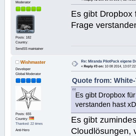
Moderator
Es gibt Dropbox 
Frage verstande
Posts: 182
Country:
SendSS maintainer
Re: Miranda PilotPack eigene D
Wishmaster
«
Reply #3 on:
10 08 2014, 13:07:22
Developer
Global Moderator
Quote from: White-
Es gibt Dropbox fü
verstanden hast x
Posts: 655
Es gibt zumindest
Country:
Thanked: 22 times
Cloudlösungen, v
Anti-Hero