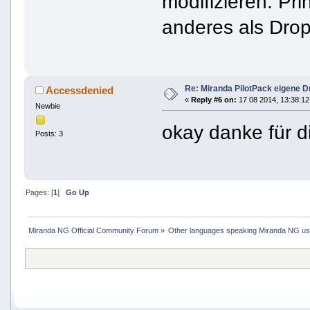
modifizieren. Pri
anderes als Dro
Re: Miranda PilotPack eigene D
Accessdenied
«
Reply #6 on:
17 08 2014, 13:38:12
Newbie
okay danke für 
Posts: 3
Pages: [
1
]
Go Up
Miranda NG Official Community Forum
»
Other languages speaking Miranda NG u