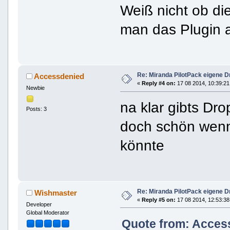
Weiß nicht ob di
man das Plugin 
Re: Miranda PilotPack eigene D
Accessdenied
«
Reply #4 on:
17 08 2014, 10:39:21
Newbie
na klar gibts Dr
Posts: 3
doch schön wenn
könnte
Re: Miranda PilotPack eigene D
Wishmaster
«
Reply #5 on:
17 08 2014, 12:53:38
Developer
Global Moderator
Quote from: Access