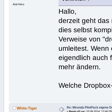
Anti-Hero
Hallo,
derzeit geht das
dies selbst kompi
Verweise von "d
umleitest. Wenn e
eigendlich auch 
mehr ändern.
Welche Dropbox-V
Re: Miranda PilotPack eigene D
White-Tiger
«
Reply #2 on:
10 08 2014, 12:40:20