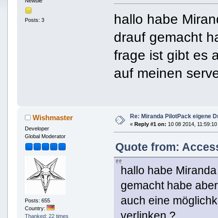
Newbie
hallo habe Miran
Posts: 3
drauf gemacht h
frage ist gibt es
auf meinen serve
Re: Miranda PilotPack eigene D
Wishmaster
«
Reply #1 on:
10 08 2014, 11:59:10
Developer
Global Moderator
Quote from: Access
hallo habe Miranda
gemacht habe aber 
auch eine möglichke
Posts: 655
Country:
verlinken ?
Thanked: 22 times