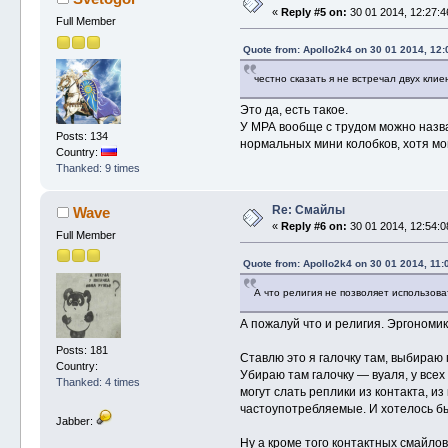
«
Reply #5 on:
30 01 2014, 12:27:4
Full Member
Quote from: Apollo2k4 on 30 01 2014, 12:
честно сказать я не встречал двух кл
Это да, есть такое.
У МРА вообще с трудом можно назва
Posts: 134
нормальных мини колобков, хотя мо
Country:
Thanked: 9 times
Re: Смайлы
Wave
«
Reply #6 on:
30 01 2014, 12:54:0
Full Member
Quote from: Apollo2k4 on 30 01 2014, 11:
А что религия не позволяет использов
А пожалуй что и религия. Эргономи
Posts: 181
Ставлю это я галочку там, выбираю 
Country:
Убираю там галочку — вуаля, у всех
Thanked: 4 times
могут слать реплики из контакта, и
частоупотребляемые. И хотелось б
Jabber:
Ну а кроме того контактных смайлов 