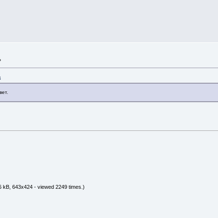
»
4
вет.
 kB, 643x424 - viewed 2249 times.)