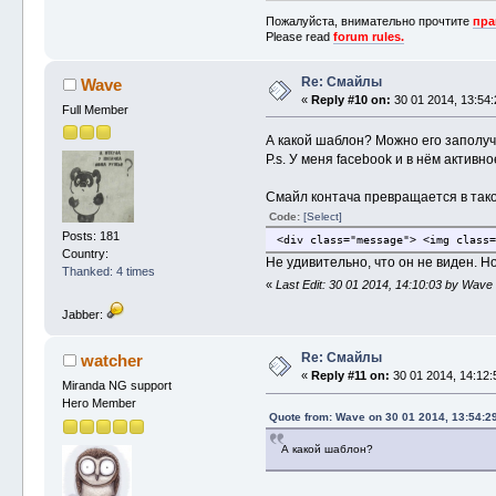
Пожалуйста, внимательно прочтите
пра
Please read
forum rules.
Re: Смайлы
Wave
«
Reply #10 on:
30 01 2014, 13:54:
Full Member
А какой шаблон? Можно его заполуч
P.s. У меня facebook и в нём актив
Смайл контача превращается в тако
Code:
[Select]
Posts: 181
<div class="message"> <img class=
Country:
Не удивительно, что он не виден. Но
Thanked: 4 times
«
Last Edit: 30 01 2014, 14:10:03 by Wave
Jabber:
Re: Смайлы
watcher
«
Reply #11 on:
30 01 2014, 14:12:
Miranda NG support
Hero Member
Quote from: Wave on 30 01 2014, 13:54:2
А какой шаблон?