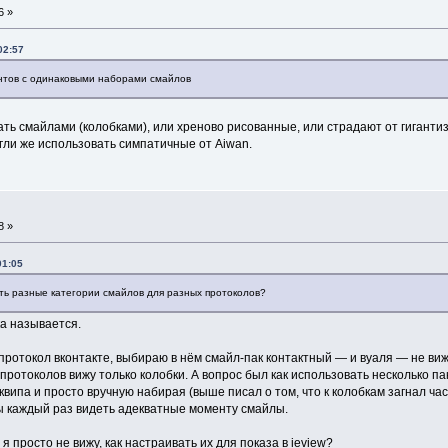
6 »
02:57
иентов с одинаковыми наборами смайлов
ть смайлами (колобками), или хреново рисованные, или страдают от гигантиз
гли же использовать симпатичные от Aiwan.
8 »
01:05
ать разные категории смайлов для разных протоколов?
ка называется.
протокол вконтакте, выбираю в нём смайл-пак контактный — и вуаля — не вижу
 протоколов вижу только колобки. А вопрос был как использовать несколько п
з квипа и просто вручную набирая (выше писал о том, что к колобкам загнал ч
ы каждый раз видеть адекватные моменту смайлы.
я просто не вижу, как настраивать их для показа в ieview?