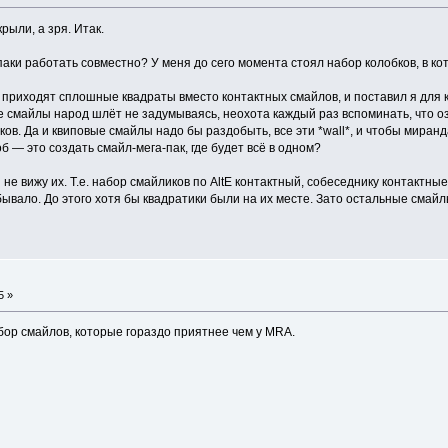
ыли, а зря. Итак.
паки работать совместно? У меня до сего момента стоял набор колобков, в к
е приходят сплошные квадраты вместо контактных смайлов, и поставил я для к
 смайлы народ шлёт не задумываясь, неохота каждый раз вспоминать, что оз
ов. Да и квиповые смайлы надо бы раздобыть, все эти *wall*, и чтобы мира
 — это создать смайл-мега-пак, где будет всё в одном?
не вижу их. Т.е. набор смайликов по AltE контактный, собеседнику контактные
е бывало. До этого хотя бы квадратики были на их месте. Зато остальные смайл
5 »
ор смайлов, которые гораздо приятнее чем у MRA.