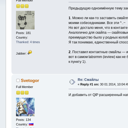
Full Member
Предыдущую одноимённую тему закр
1
. Можно ли как-то заставить смайл
моими собеседниками. Все эти ^..~
Но вот достало меня, что в контакт
Аналогично для скайпа — скайповые
Posts: 181
преимущество было у родных колобк
Country:
Я так понимаю, единственный способ
Thanked: 4 times
2
. Поставил контактные смайлы — и 
Jabber:
вот в самом tabsrmm (ieview) как н
к пункту 1).
Re: Смайлы
Svetogor
«
Reply #1 on:
30 01 2014, 10:04:4
Full Member
И добавить от QIP расширенный наб
Posts: 134
Country: