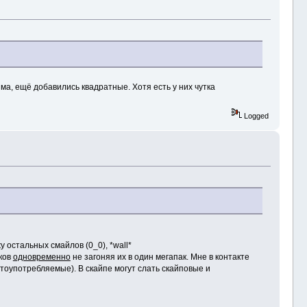
ма, ещё добавились квадратные. Хотя есть у них чутка
Logged
 остальных смайлов (0_0), *wall*
аков
одновременно
не загоняя их в один мегапак. Мне в контакте
астоупотребляемые). В скайпе могут слать скайповые и