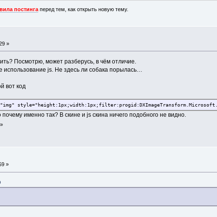
вила постинга
перед тем, как открыть новую тему.
29 »
ить? Посмотрю, может разберусь, в чём отличие.
ное использование js. Не здесь ли собака порылась…
й вот код
"img" style="height:1px;width:1px;filter:progid:DXImageTransform.Microsoft
 почему именно так? В скине и js скина ничего подобного не видно.
»
59 »
9