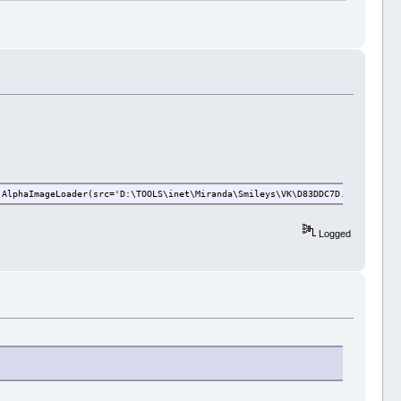
.AlphaImageLoader(src='D:\TOOLS\inet\Miranda\Smileys\VK\D83DDC7D.png',sizin
Logged