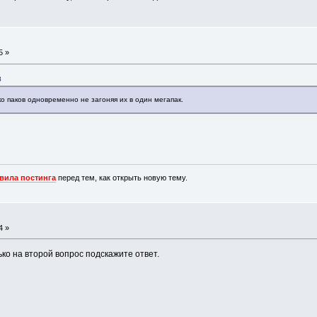
5 »
8
ко паков одновременно не загоняя их в один мегапак.
вила постинга
перед тем, как открыть новую тему.
4 »
ько на второй вопрос подскажите ответ.