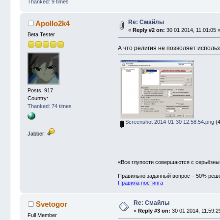
Thanked: 9 times
Re: Смайлы
Apollo2k4
«
Reply #2 on:
30 01 2014, 11:01:05 
Beta Tester
А что религия не позволяет исполь
Posts: 917
Country:
Thanked: 74 times
Screenshot 2014-01-30 12.58.54.png
(4
Jabber:
«Все глупости совершаются с серьёзн
Правильно заданный вопрос – 50% реш
Правила постинга
Re: Смайлы
Svetogor
«
Reply #3 on:
30 01 2014, 11:59:2
Full Member