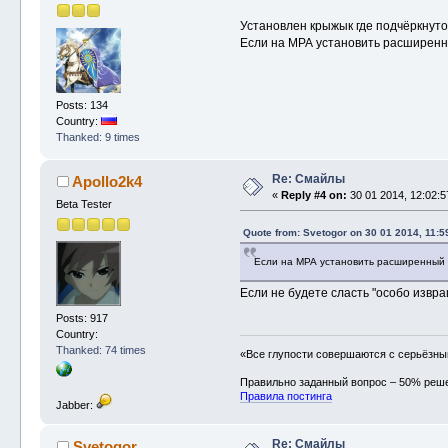
Установлен крыжык где подчёркнуто
Если на МРА установить расширенный
Posts: 134
Country:
Thanked: 9 times
Re: Смайлы
Apollo2k4
«
Reply #4 on:
30 01 2014, 12:02:5
Beta Tester
Quote from: Svetogor on 30 01 2014, 11:5
Если на МРА установить расширенный н
Если не будете сласть "особо извра
Posts: 917
Country:
Thanked: 74 times
«Все глупости совершаются с серьёзн
Правильно заданный вопрос – 50% реш
Правила постинга
Jabber:
Re: Смайлы
Svetogor