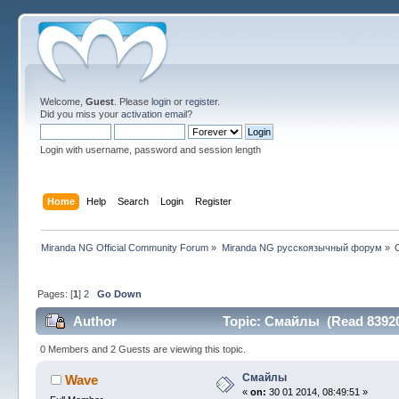
Welcome,
Guest
. Please
login
or
register
.
Did you miss your
activation email
?
Login with username, password and session length
Home
Help
Search
Login
Register
Miranda NG Official Community Forum
»
Miranda NG русскоязычный форум
»
Pages: [
1
]
2
Go Down
Author
Topic: Смайлы (Read 83920
0 Members and 2 Guests are viewing this topic.
Смайлы
Wave
«
on:
30 01 2014, 08:49:51 »