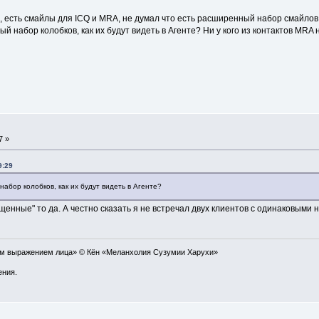
, есть смайлы для ICQ и MRA, не думал что есть расширенный набор смайлов
 набор колобков, как их будут видеть в Агенте? Ни у кого из контактов MRA 
7 »
9:29
абор колобков, как их будут видеть в Агенте?
щенные" то да. А честно сказать я не встречал двух клиентов с одинаковыми
ым выражением лица» © Кён «Меланхолия Сузумии Харухи»
ения.