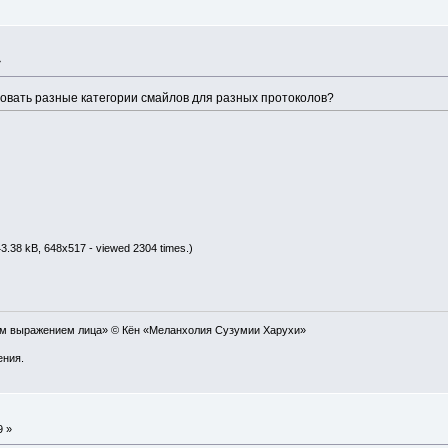
»
зовать разные категории смайлов для разных протоколов?
3.38 kB, 648x517 - viewed 2304 times.)
ым выражением лица» © Кён «Меланхолия Сузумии Харухи»
ения.
9 »