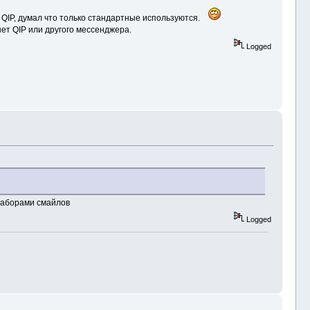
 QIP, думал что только стандартные используются.
нет QIP или другого мессенджера.
Logged
 наборами смайлов
Logged