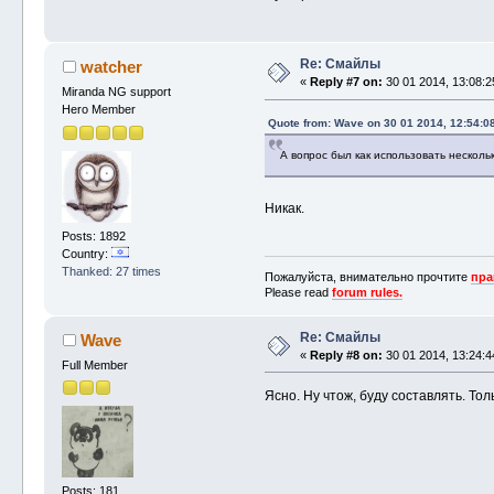
Re: Смайлы
watcher
«
Reply #7 on:
30 01 2014, 13:08:2
Miranda NG support
Hero Member
Quote from: Wave on 30 01 2014, 12:54:0
А вопрос был как использовать несколь
Никак.
Posts: 1892
Country:
Thanked: 27 times
Пожалуйста, внимательно прочтите
пра
Please read
forum rules.
Re: Смайлы
Wave
«
Reply #8 on:
30 01 2014, 13:24:4
Full Member
Ясно. Ну чтож, буду составлять. Тол
Posts: 181