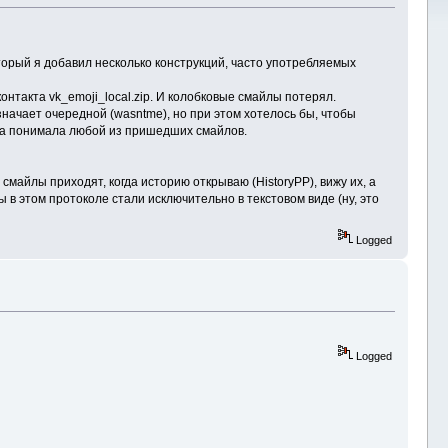
оторый я добавил несколько конструкций, часто употребляемых
онтакта vk_emoji_local.zip. И колобковые смайлы потерял.
начает очередной (wasntme), но при этом хотелось бы, чтобы
нда понимала любой из пришедших смайлов.
 смайлы приходят, когда историю открываю (HistoryPP), вижу их, а
ы в этом протоколе стали исключительно в текстовом виде (ну, это
Logged
Logged