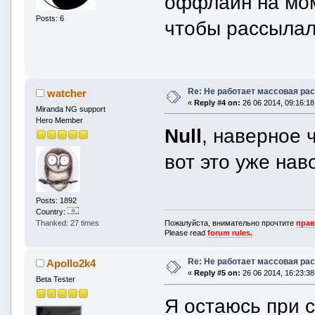
оффлайн на мом
Posts: 6
чтобы рассылал
Re: Не работает массовая ра
watcher
«
Reply #4 on:
26 06 2014, 09:16:18
Miranda NG support
Hero Member
Null
, наверное 
вот это уже нав
Posts: 1892
Country:
Пожалуйста, внимательно прочтите
прав
Thanked: 27 times
Please read
forum rules.
Re: Не работает массовая ра
Apollo2k4
«
Reply #5 on:
26 06 2014, 16:23:38
Beta Tester
Я остаюсь при 