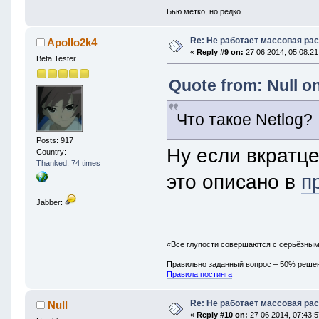
Бью метко, но редко...
Re: Не работает массовая ра
Apollo2k4
«
Reply #9 on:
27 06 2014, 05:08:21
Beta Tester
Quote from: Null on
Что такое Netlog?
Posts: 917
Ну если вкратце
Country:
Thanked: 74 times
это описано в
п
Jabber:
«Все глупости совершаются с серьёзны
Правильно заданный вопрос – 50% реше
Правила постинга
Re: Не работает массовая ра
Null
«
Reply #10 on:
27 06 2014, 07:43:5