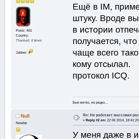
Ещё в IM, прим
штуку. Вроде в
в истории отпеч
Posts: 401
Country:
получается, чт
Thanked: 4 times
чаще всего так
Jabber:
кому отсылал.
протокол ICQ.
Бью метко, но редко...
Re: Не работает массовая ра
Null
«
Reply #2 on:
22 06 2014, 18:41:20
Newbie
У меня даже в 