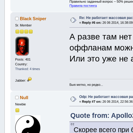
Правильно заданный вопрос – 50% реше
Правила постинга
Re: Не работает массовая ра
Black Sniper
«
Reply #6 on:
26 06 2014, 16:38:09
Sr. Member
А разве там нет
оффланам можно
Или это уже не 
Posts: 401
Country:
Thanked: 4 times
Jabber:
Бью метко, но редко...
Odp: Не работает массовая р
Null
«
Reply #7 on:
26 06 2014, 22:56:36
Newbie
Quote from: Apollo
Скорее всего при