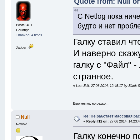
Quote from: Null on
С Netlog пока нич
будто и нет проб
Posts: 401
Country:
Thanked: 4 times
Галку ставил чт
Jabber:
И наверно скажу
галку с "Файл" 
странное.
«
Last Edit: 27 06 2014, 12:45:17 by Black 
Бью метко, но редко...
Re: Не работает массовая ра
Null
«
Reply #12 on:
27 06 2014, 14:23:4
Newbie
Галку конечно п