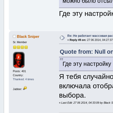
можно было отсыл
Где эту настрой
Re: Не работает массовая ра
Black Sniper
«
Reply #8 on:
27 06 2014, 04:27:37
Sr. Member
Quote from: Null on
Где эту настройку
Posts: 401
Я тебя случайн
Country:
Thanked: 4 times
включала отобр
Jabber:
выбора.
«
Last Edit: 27 06 2014, 04:33:09 by Black 