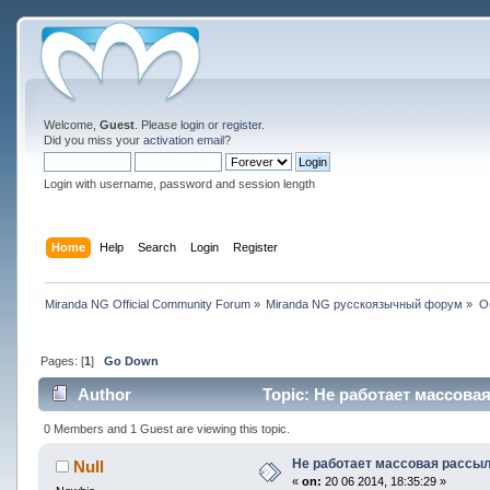
Welcome,
Guest
. Please
login
or
register
.
Did you miss your
activation email
?
Login with username, password and session length
Home
Help
Search
Login
Register
Miranda NG Official Community Forum
»
Miranda NG русскоязычный форум
»
О
Pages: [
1
]
Go Down
Author
Topic: Не работает массовая
0 Members and 1 Guest are viewing this topic.
Не работает массовая рассы
Null
«
on:
20 06 2014, 18:35:29 »