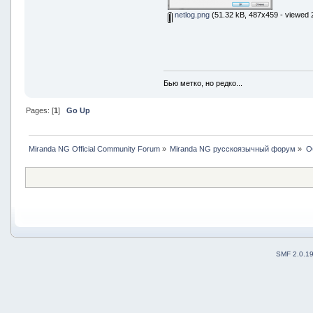
netlog.png
(51.32 kB, 487x459 - viewed 
Бью метко, но редко...
Pages: [
1
]
Go Up
Miranda NG Official Community Forum
»
Miranda NG русскоязычный форум
»
О
SMF 2.0.1