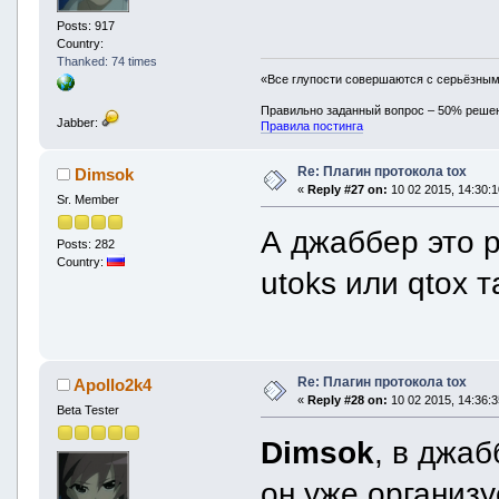
Posts: 917
Country:
Thanked: 74 times
«Все глупости совершаются с серьёзны
Правильно заданный вопрос – 50% реше
Jabber:
Правила постинга
Re: Плагин протокола tox
Dimsok
«
Reply #27 on:
10 02 2015, 14:30:1
Sr. Member
А джаббер это р
Posts: 282
Country:
utoks или qtox 
Re: Плагин протокола tox
Apollo2k4
«
Reply #28 on:
10 02 2015, 14:36:3
Beta Tester
Dimsok
, в джа
он уже организу