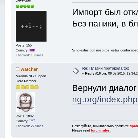
Developer
Импорт был отк
Без паники, в 
Posts: 155
Si no estas con nosotros, estas contra noso
Country:
Thanked: 10 times
Re: Плагин протокола tox
watcher
«
Reply #16 on:
09 02 2015, 19:34:2
Miranda NG support
Hero Member
Вернули диалог
ng.org/index.ph
Posts: 1892
Country:
Пожалуйста, внимательно прочтите
прав
Thanked: 27 times
Please read
forum rules.