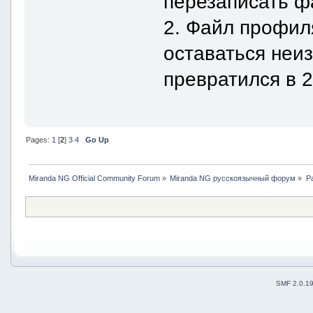
перезаписать ф
2. Файл профил
оставаться неиз
превратился в 
Pages:
1
[
2
]
3
4
Go Up
Miranda NG Official Community Forum
»
Miranda NG русскоязычный форум
»
Р
SMF 2.0.1