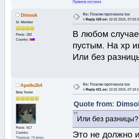
Правила постинга
Re: Плагин протокола tox
Dimsok
«
Reply #20 on:
10 02 2015, 07:03:3
Sr. Member
В любом случае 
Posts: 282
Country:
пустым. На xp и
Или без разниц
Re: Плагин протокола tox
Apollo2k4
«
Reply #21 on:
10 02 2015, 07:19:1
Beta Tester
Quote from: Dimsok
Или без разницы?
Posts: 917
Это не должно и
Country:
Thanked: 74 times