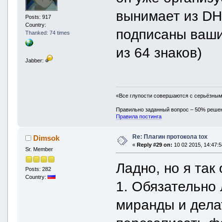
вынимает из DH
Posts: 917
Country:
подписаны ваши
Thanked: 74 times
из 64 знаков)
Jabber:
«Все глупости совершаются с серьёзны
Правильно заданный вопрос – 50% реше
Правила постинга
Re: Плагин протокола tox
Dimsok
«
Reply #29 on:
10 02 2015, 14:47:5
Sr. Member
Ладно, но я так
Posts: 282
Country:
1. Обязательно 
миранды и дела