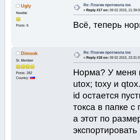
Re: Плагин протокола tox
Ugly
«
Reply #17 on:
09 02 2015, 21:39:0
Newbie
Всё, теперь но
Posts: 6
Re: Плагин протокола tox
Dimsok
«
Reply #18 on:
09 02 2015, 23:31:0
Sr. Member
Норма? У меня 
Posts: 282
Country:
utox; toxy и qto
id остается пу
токса в папке 
а этот по разме
экспортировать 