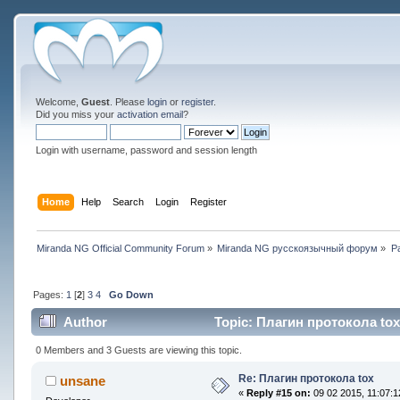
Welcome,
Guest
. Please
login
or
register
.
Did you miss your
activation email
?
Login with username, password and session length
Home
Help
Search
Login
Register
Miranda NG Official Community Forum
»
Miranda NG русскоязычный форум
»
Р
Pages:
1
[
2
]
3
4
Go Down
Author
Topic: Плагин протокола tox
0 Members and 3 Guests are viewing this topic.
Re: Плагин протокола tox
unsane
«
Reply #15 on:
09 02 2015, 11:07:1