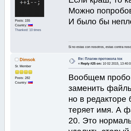
Можно попробов
И было бы непл
Posts: 155
Country:
Thanked: 10 times
Si no estas con nosotros, estas contra noso
Re: Плагин протокола tox
Dimsok
«
Reply #25 on:
10 02 2015, 13:40:0
Sr. Member
Вообщем пробов
Posts: 282
Country:
заменить файлы
но в редакторе 
теряет имя. А ф
20. Это нормал