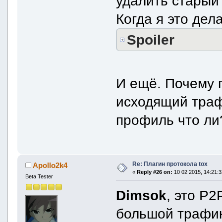
удалить старый 
Когда я это дел
Spoiler
И ещё. Почему 
исходящий траф
профиль что ли
Re: Плагин протокола tox
Apollo2k4
«
Reply #26 on:
10 02 2015, 14:21:3
Beta Tester
Dimsok
, это P2
большой трафик