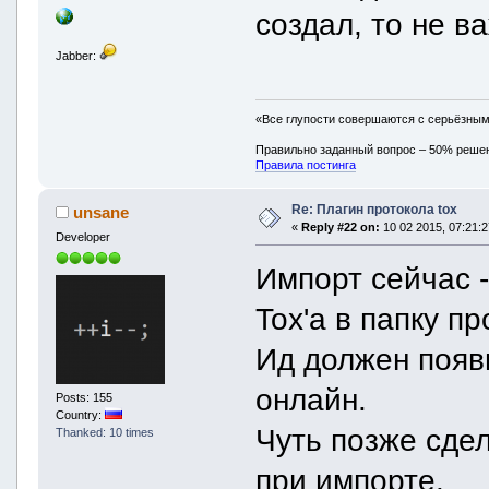
создал, то не в
Jabber:
«Все глупости совершаются с серьёзны
Правильно заданный вопрос – 50% реше
Правила постинга
Re: Плагин протокола tox
unsane
«
Reply #22 on:
10 02 2015, 07:21:2
Developer
Импорт сейчас 
Tox'a в папку п
Ид должен появ
онлайн.
Posts: 155
Country:
Чуть позже сде
Thanked: 10 times
при импорте.