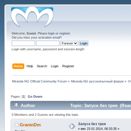
Welcome,
Guest
. Please
login
or
register
.
Did you miss your
activation email
?
Login with username, password and session length
Home
Help
Search
Login
Register
Miranda NG Official Community Forum
»
Miranda NG русскоязычный форум
»
О
Pages: [
1
]
Go Down
Author
Topic: Запуск без трея (Read
0 Members and 2 Guests are viewing this topic.
Запуск без трея
GraninDm
«
on:
23 01 2014, 06:33:35 »