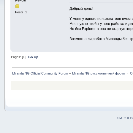
Newbie
Добрый день!
Posts: 1
У меня у одного пользователя вмест
Мне нужно чтобы у него работали д
Но без Explorer-а она не стартует(пр
Возможна ли работа Миранды без т
Pages: [
1
]
Go Up
Miranda NG Official Community Forum
»
Miranda NG русскоязычный форум
»
О
SMF 2.0.1