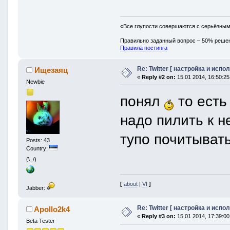
«Все глупости совершаются с серьёзны
Правильно заданный вопрос – 50% реше
Правила постинга
Re: Twitter [ настройка и испо
Ищезаяц
«
Reply #2 on:
15 01 2014, 16:50:25
Newbie
понял
то есть 
надо пилить к н
тупо почитыват
Posts: 43
Country:
(\_/)
[
about
|
VI
]
Jabber:
Re: Twitter [ настройка и испо
Apollo2k4
«
Reply #3 on:
15 01 2014, 17:39:00
Beta Tester