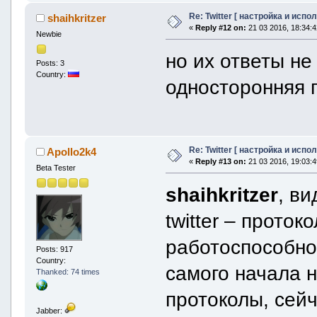
Re: Twitter [ настройка и испо
shaihkritzer
«
Reply #12 on:
21 03 2016, 18:34:4
Newbie
но их ответы не
Posts: 3
Country:
односторонняя 
Re: Twitter [ настройка и испо
Apollo2k4
«
Reply #13 on:
21 03 2016, 19:03:4
Beta Tester
shaihkritzer
, в
twitter – проток
работоспособно
Posts: 917
Country:
самого начала 
Thanked: 74 times
протоколы, сейч
Jabber: