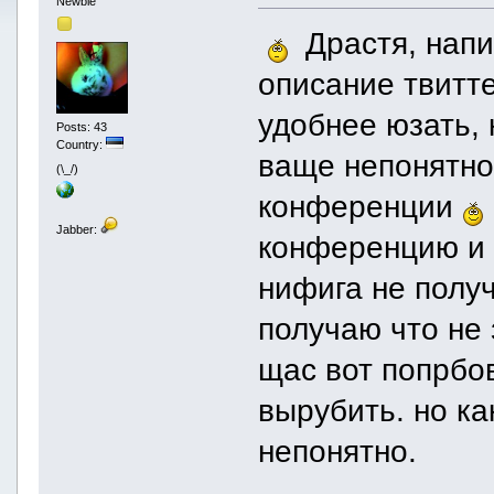
Newbie
Драстя, нап
описание твитте
удобнее юзать, 
Posts: 43
Country:
ваще непонятно
(\_/)
конференции
Jabber:
конференцию и 
нифига не полу
получаю что не
щас вот попрбо
вырубить. но ка
непонятно.