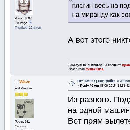
плагин весь на по
на миранду как со
Posts: 1892
Country:
Thanked: 27 times
А вот этого ник
Пожалуйста, внимательно прочтите
прав
Please read
forum rules.
Re: Twitter [ настройка и испо
Wave
«
Reply #9 on:
05 09 2015, 14:51:42
Full Member
Из разного. Под
на одной машин
Вот прям вылет
Posts: 181
Country: