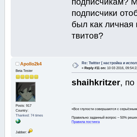
подписчикам? М
подписчики отоб
был как личная 
твитов?
Re: Twitter [ настройка и испо
Apollo2k4
«
Reply #11 on:
10 03 2016, 09:54:2
Beta Tester
shaihkritzer
, по
Posts: 917
«Все глупости совершаются с серьёзны
Country:
Thanked: 74 times
Правильно заданный вопрос – 50% реше
Правила постинга
Jabber: