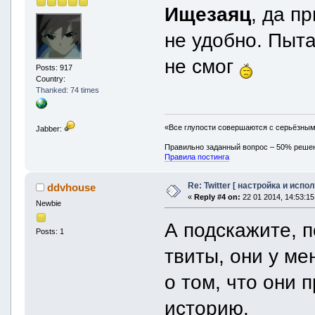
Ищезаяц
, да п
не удобно. Пыта
не смог
Posts: 917
Country:
Thanked: 74 times
«Все глупости совершаются с серьёзны
Jabber:
Правильно заданный вопрос – 50% реше
Правила постинга
Re: Twitter [ настройка и испо
ddvhouse
«
Reply #4 on:
22 01 2014, 14:53:15
Newbie
А подскажите, п
Posts: 1
твиты, они у ме
о том, что они 
историю.