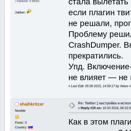
стала вылетать 
Thanked: 4 times
если плагин тви
Jabber:
не решали, прог
Проблему решил
CrashDumper. В
прекратились.
Упд. Включение
не влияет — не 
«
Last Edit: 05 09 2015, 14:59:17 by Wave
Re: Twitter [ настройка и испо
shaihkritzer
«
Reply #10 on:
10 03 2016, 06:32:0
Newbie
Как в этом пла
Posts: 3
Country: