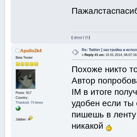
Пажалстаспаси
[
about
|
VI
]
Re: Twitter [ настройка и испо
Apollo2k4
«
Reply #1 on:
15 01 2014, 06:07:16
Beta Tester
Похоже никто то
Автор попробов
IM в итоге полу
Posts: 917
Country:
удобен если ты
Thanked: 74 times
пишешь в ленту 
Jabber:
никакой