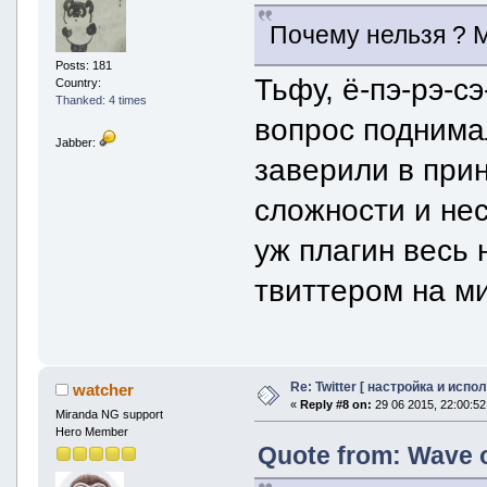
Почему нельзя ?
Posts: 181
Тьфу, ё-пэ-рэ-сэ
Country:
Thanked: 4 times
вопрос поднимал
Jabber:
заверили в при
сложности и не
уж плагин весь 
твиттером на ми
Re: Twitter [ настройка и испо
watcher
«
Reply #8 on:
29 06 2015, 22:00:52
Miranda NG support
Hero Member
Quote from: Wave o