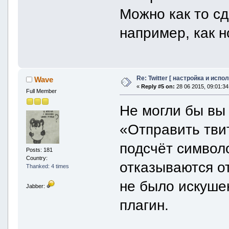
Можно как то сд
например, как 
Re: Twitter [ настройка и испо
Wave
«
Reply #5 on:
28 06 2015, 09:01:34
Full Member
Не могли бы вы
«Отправить твит
подсчёт символо
Posts: 181
Country:
отказываются о
Thanked: 4 times
не было искушен
Jabber:
плагин.