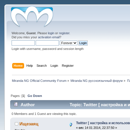
Welcome,
Guest
. Please
login
or
register
.
Did you miss your
activation email
?
Login with username, password and session length
Home
Help
Search
Login
Register
Miranda NG Official Community Forum
»
Miranda NG русскоязычный форум
»
П
Pages: [
1
]
Go Down
Author
Topic: Twitter [ настройка и
0 Members and 1 Guest are viewing this topic.
Twitter [ настройка и использов
Ищезаяц
«
on:
14 01 2014, 22:37:50 »