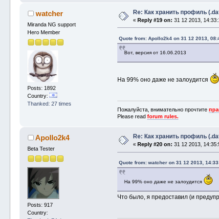
Re: Как хранить профиль (.da
watcher
«
Reply #19 on:
31 12 2013, 14:33:
Miranda NG support
Hero Member
Quote from: Apollo2k4 on 31 12 2013, 08:
Вот, версия от 16.06.2013
На 99% оно даже не залоудится
Posts: 1892
Country:
Thanked: 27 times
Пожалуйста, внимательно прочтите
пра
Please read
forum rules.
Re: Как хранить профиль (.da
Apollo2k4
«
Reply #20 on:
31 12 2013, 14:35:
Beta Tester
Quote from: watcher on 31 12 2013, 14:33
На 99% оно даже не залоудится
Что было, я предоставил (и предуп
Posts: 917
Country: