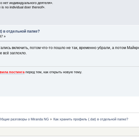
о нет индивидуального деятеля».
is no individual doer thereof».
t) в отдельной папке?
47 »
ались включить, потом что-то пошло не так, временно убрали, а потом Майкр
е всё заглохло.
вила постинга
перед тем, как открыть новую тему.
Общие разговоры о Miranda NG
»
Как хранить профиль (.dat) в отдельной папке?