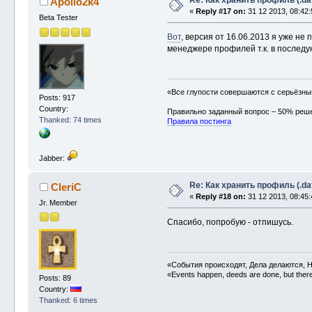
Re: Как хранить профиль (.da
Apollo2k4
«
Reply #17 on:
31 12 2013, 08:42:
Beta Tester
Вот
, версия от 16.06.2013 я уже н
менеджере профилей т.к. в послед
«Все глупости совершаются с серьёзн
Posts: 917
Country:
Правильно заданный вопрос – 50% реш
Thanked: 74 times
Правила постинга
Jabber:
Re: Как хранить профиль (.da
CleriC
«
Reply #18 on:
31 12 2013, 08:45:
Jr. Member
Спасибо, попробую - отпишусь.
«События происходят, Дела делаются, Н
«Events happen, deeds are done, but there 
Posts: 89
Country:
Thanked: 6 times