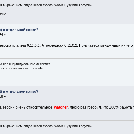
ым выражением лица» © Кён «Меланхолия Сузумии Харухи»
ения.
t) в отдельной папке?
34 »
 версия плагина 0.11.0.1. А последняя 0.11.0.2. Получается между ними ничего
о нет индивидуального деятеля».
is no individual doer thereof».
t) в отдельной папке?
58 »
ра версии очень относительное.
watcher
, много раз говорил, что 100% работа
ым выражением лица» © Кён «Меланхолия Сузумии Харухи»