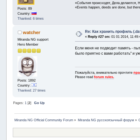
«События происходят, Дела делаются, Н
«Events happen, deeds are done, but there 
Posts: 89
Country:
Thanked: 6 times
Re: Как хранить профиль (.da
watcher
«
Reply #27 on:
01 01 2014, 11:49:
Miranda NG support
Hero Member
Если меня не подводит память - пыт
было приятно с вами работать" и уж
Пожалуйста, внимательно прочтите
пра
Please read
forum rules.
Posts: 1892
Country:
Thanked: 27 times
Pages:
1
[
2
]
Go Up
Miranda NG Official Community Forum
»
Miranda NG русскоязычный форум
»