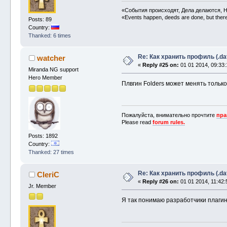
«События происходят, Дела делаются, Н
«Events happen, deeds are done, but there 
Posts: 89
Country:
Thanked: 6 times
Re: Как хранить профиль (.da
watcher
«
Reply #25 on:
01 01 2014, 09:33:
Miranda NG support
Hero Member
Плвгин Folders может менять только
Пожалуйста, внимательно прочтите
пра
Please read
forum rules.
Posts: 1892
Country:
Thanked: 27 times
Re: Как хранить профиль (.da
CleriC
«
Reply #26 on:
01 01 2014, 11:42:
Jr. Member
Я так понимаю разработчики плагин