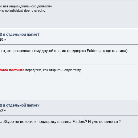
о нет индивидуального деятеля».
is no individual doer thereof».
t) в отдельной папке?
10 »
 то, что разрешает ему другой плагин (поддержа Folders в коде плагина).
вила постинга
перед тем, как открыть новую тему.
t) в отдельной папке?
53 »
а Skype не включили поддержку плагина Folders? И уже не включат?