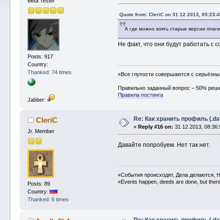
Beta Tester
Quote from: CleriC on 31 12 2013, 05:23:4
А где можно взять старые версии плаги
Не факт, что они будут работать с
Posts: 917
Country:
Thanked: 74 times
«Все глупости совершаются с серьёзн
Правильно заданный вопрос – 50% реш
Правила постинга
Jabber:
Re: Как хранить профиль (.da
CleriC
«
Reply #16 on:
31 12 2013, 08:36:
Jr. Member
Давайте попробуем. Нет так нет.
«События происходят, Дела делаются, Н
«Events happen, deeds are done, but there 
Posts: 89
Country:
Thanked: 6 times