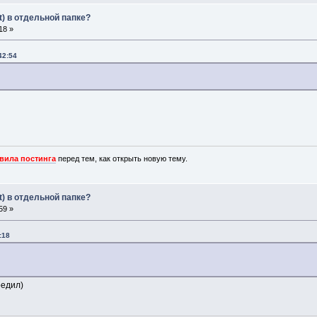
t) в отдельной папке?
18 »
42:54
вила постинга
перед тем, как открыть новую тему.
t) в отдельной папке?
59 »
:18
редил)