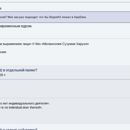
9
нов? Мне как раз подходит что бы SkypeKit лежал в AppData.
 современным ядром.
ым выражением лица» © Кён «Меланхолия Сузумии Харухи»
ения.
t) в отдельной папке?
59 »
о нет индивидуального деятеля».
is no individual doer thereof».