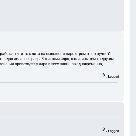
аботает что-то с лета на нынешенм ядре стремятся к нулю. У
что ядро делалось разработчиками ядра, а плагины кем-то другим
изменения происходят у ядра и всех плагинов одновременно,
Logged
Logged