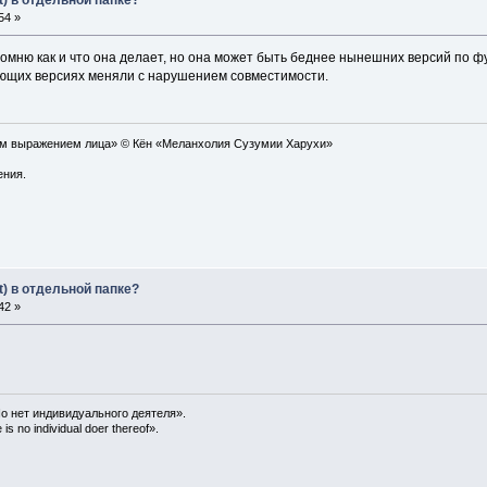
t) в отдельной папке?
54 »
е помню как и что она делает, но она может быть беднее нынешних версий по 
ующих версиях меняли с нарушением совместимости.
ым выражением лица» © Кён «Меланхолия Сузумии Харухи»
ения.
t) в отдельной папке?
42 »
о нет индивидуального деятеля».
is no individual doer thereof».