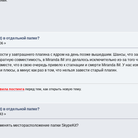
ения.
t) в отдельной папке?
06 »
сти у завтрашнего плагина с ядром на день позже вышедшим. Шансы, что зар
ратную совместимость, в Miranda IM это делалось исключительно из-за того 
 вместе, что в свою очередь привело к стагнации и смерти Miranda IM. У нас 
и плюсы, а минус как раз в том, что нельзя завести старый плагин.
вила постинга
перед тем, как открыть новую тему.
t) в отдельной папке?
43 »
поменять месторасположение папки SkypeKit?