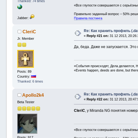
Thanked: 74 times
«Все глупости совершаются с серьёзн
Правильно заданный вопрос – 50% реш
Jabber:
Правила постинга
Re: Как хранить профиль (.da
CleriC
«
Reply #21 on:
31 12 2013, 20:26:
Jr. Member
Да, беда. Даже не запускается. Это
«События происходят, Дела делаются, Н
«Events happen, deeds are done, but there 
Posts: 89
Country:
Thanked: 6 times
Re: Как хранить профиль (.da
Apollo2k4
«
Reply #22 on:
31 12 2013, 20:47:
Beta Tester
CleriC
, у Miranda NG понятия номе
«Все глупости совершаются с серьёзн
Posts: 917