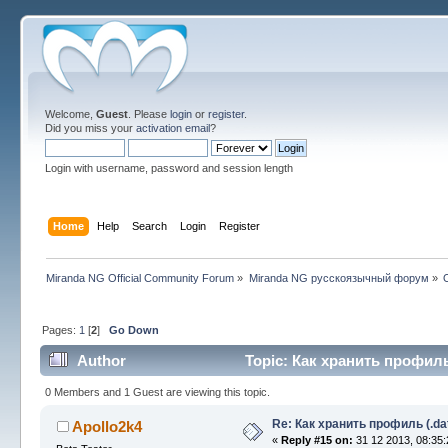
Welcome,
Guest
. Please
login
or
register
.
Did you miss your
activation email
?
Login with username, password and session length
Home
Help
Search
Login
Register
Miranda NG Official Community Forum
»
Miranda NG русскоязычный форум
»
Pages:
1
[
2
]
Go Down
Author
Topic: Как хранить профиль 
0 Members and 1 Guest are viewing this topic.
Re: Как хранить профиль (.da
Apollo2k4
«
Reply #15 on:
31 12 2013, 08:35: