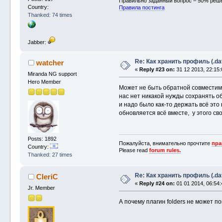
Правильно заданный вопрос – 50% реш
Country:
Правила постинга
Thanked: 74 times
Jabber:
Re: Как хранить профиль (.da
watcher
«
Reply #23 on:
31 12 2013, 22:15:
Miranda NG support
Hero Member
Может не быть обратной совместимо
нас нет никакой нужды сохранять об
и надо было как-то держать всё это
обновляется всё вместе, у этого сво
Posts: 1892
Пожалуйста, внимательно прочтите
пра
Country:
Please read
forum rules.
Thanked: 27 times
Re: Как хранить профиль (.da
CleriC
«
Reply #24 on:
01 01 2014, 06:54:
Jr. Member
А почему плагин folders не может 