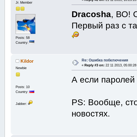
Jr. Member
Dracosha
, ВО!
Первый раз с та
Posts: 58
Country:
Re: Ошибка побключения
Kildor
«
Reply #3 on:
22 11 2013, 05:00:28
Newbie
А если паролей
Posts: 10
Country:
PS: Вообще, сто
Jabber:
новостях.