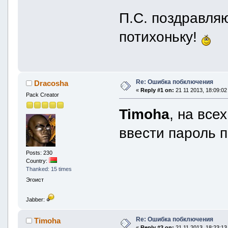
П.С. поздравля
потихоньку!
Re: Ошибка побключения
Dracosha
«
Reply #1 on:
21 11 2013, 18:09:02
Pack Creator
Timoha
, на все
ввести пароль п
Posts: 230
Country:
Thanked: 15 times
Эгоист
Jabber:
Re: Ошибка побключения
Timoha
«
Reply #2 on:
21 11 2013, 18:23:13