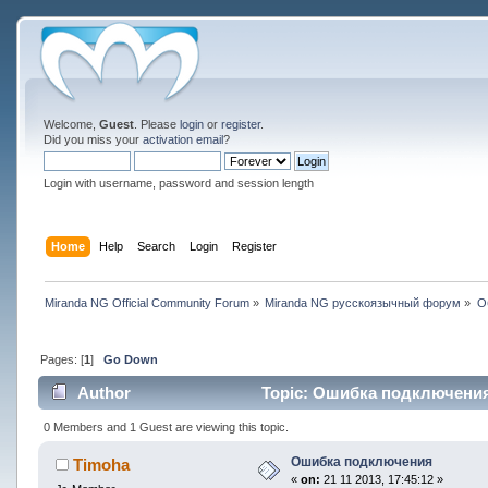
Welcome,
Guest
. Please
login
or
register
.
Did you miss your
activation email
?
Login with username, password and session length
Home
Help
Search
Login
Register
Miranda NG Official Community Forum
»
Miranda NG русскоязычный форум
»
О
Pages: [
1
]
Go Down
Author
Topic: Ошибка подключения 
0 Members and 1 Guest are viewing this topic.
Ошибка подключения
Timoha
«
on:
21 11 2013, 17:45:12 »