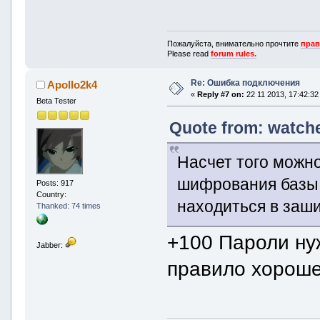
Пожалуйста, внимательно прочтите
прав
Please read
forum rules.
Re: Ошибка подключения
Apollo2k4
«
Reply #7 on:
22 11 2013, 17:42:32
Beta Tester
Quote from: watche
Насчет того можно
шифрования базы -
Posts: 917
Country:
находиться в заш
Thanked: 74 times
+100 Пароли ну
Jabber:
правило хороше