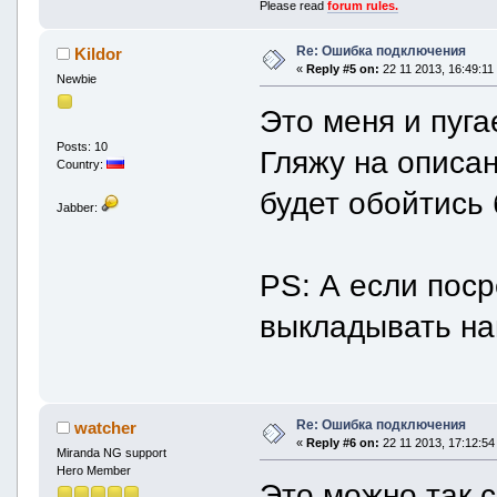
Please read
forum rules.
Re: Ошибка подключения
Kildor
«
Reply #5 on:
22 11 2013, 16:49:11
Newbie
Это меня и пуга
Posts: 10
Гляжу на описа
Country:
будет обойтись
Jabber:
PS: А если поср
выкладывать на
Re: Ошибка подключения
watcher
«
Reply #6 on:
22 11 2013, 17:12:54
Miranda NG support
Hero Member
Это можно так с