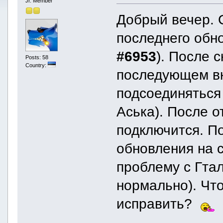
Jr. Member
Добрый вечер. 
последнего обн
#6953
). После 
Posts: 58
Country:
последующем вк
подсоединяться 
Аська). После о
подключится. П
обновления на 
проблему с Гта
нормально). Что
исправить?