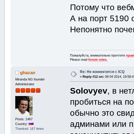
Потому что веб
А на порт 5190 
Непонятно поче
Пожалуйста, внимательно прочтите
прав
Please read
forum rules.
Re: Не коннектится с ICQ
ghazan
«
Reply #12 on:
08 04 2014, 19:58:4
Miranda NG founder
Administrator
Solovyev
, в не
пробиться на по
обычно это свид
Posts: 1467
админами или п
Country:
Thanked: 167 times