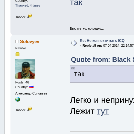
так
Country:
Thanked: 4 times
Jabber:
Бью метко, но редко...
Re: Не коннектится с ICQ
Solovyev
«
Reply #5 on:
07 04 2014, 22:14:57
Newbie
Quote from: Black 
так
Posts: 46
Country:
Александр Соловьев
Легко и неприн
Лежит
тут
Jabber: