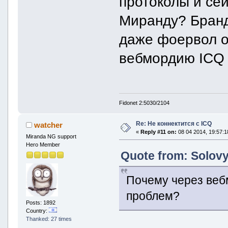
протоколы и се
Миранду? Бран
даже фоервол о
вебмордию ICQ 
Fidonet 2:5030/2104
Re: Не коннектится с ICQ
watcher
«
Reply #11 on:
08 04 2014, 19:57:1
Miranda NG support
Hero Member
Quote from: Solovy
Почему через веб
проблем?
Posts: 1892
Country:
Thanked: 27 times