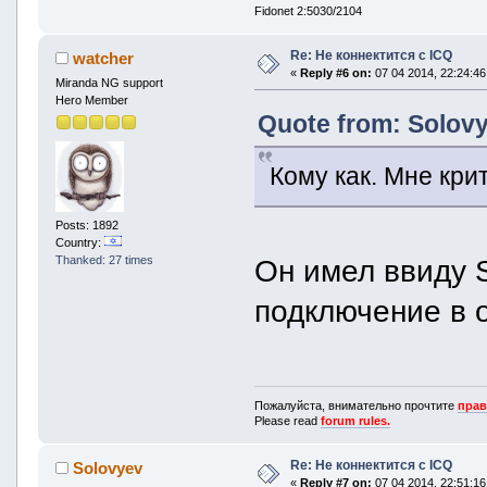
Fidonet 2:5030/2104
Re: Не коннектится с ICQ
watcher
«
Reply #6 on:
07 04 2014, 22:24:46
Miranda NG support
Hero Member
Quote from: Solovy
Кому как. Мне кри
Posts: 1892
Country:
Thanked: 27 times
Он имел ввиду 
подключение в 
Пожалуйста, внимательно прочтите
прав
Please read
forum rules.
Re: Не коннектится с ICQ
Solovyev
«
Reply #7 on:
07 04 2014, 22:51:16