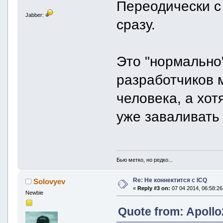
Переодически с 
Jabber:
сразу.
Это "нормально"
разработчиков 
человека, а хот
уже заваливать 
Бью метко, но редко...
Re: Не коннектится с ICQ
Solovyev
«
Reply #3 on:
07 04 2014, 06:58:26
Newbie
Quote from: Apollo