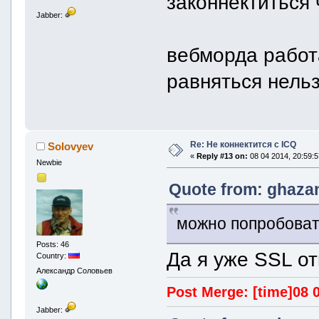
законнектиться 
Jabber:
вебморда работа
равняться нельз
Re: Не коннектится с ICQ
Solovyev
«
Reply #13 on:
08 04 2014, 20:59:5
Newbie
Quote from: ghazan
можно попробовать
Posts: 46
Да я уже SSL от
Country:
Александр Соловьев
Post Merge: [time]08 0
Jabber: