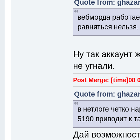
Quote from: ghazan
вебморда работает
равняться нельзя.
Ну так аккаунт 
не угнали.
Post Merge: [time]08 0
Quote from: ghazan
в нетлоге четко н
5190 приводит к т
Дай возможност