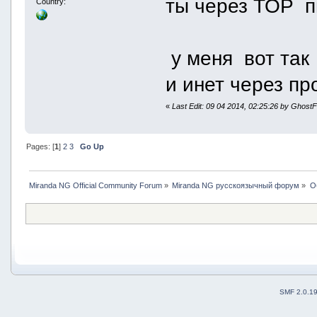
ты через ТОР п
Country:
у меня вот та
и инет через п
«
Last Edit: 09 04 2014, 02:25:26 by Ghost
Pages: [
1
]
2
3
Go Up
Miranda NG Official Community Forum
»
Miranda NG русскоязычный форум
»
О
SMF 2.0.1