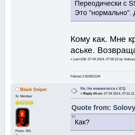
Переодически с SS
Это "нормально". 
Кому как. Мне к
аське. Возвращ
«
Last Edit: 07 04 2014, 07:00:22 by Solovy
Fidonet 2:5030/2104
Re: Не коннектится с ICQ
Black Sniper
«
Reply #4 on:
07 04 2014, 07:01:11
Sr. Member
Quote from: Solovy
Как?
Posts: 401