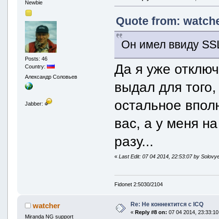
Newbie
Quote from: watche
Он имел ввиду SS
Posts: 46
Да я уже отключ
Country:
Александр Соловьев
выдал для того,
остальное вполн
Jabber:
вас, а у меня на
разу...
«
Last Edit: 07 04 2014, 22:53:07 by Solovy
Fidonet 2:5030/2104
Re: Не коннектится с ICQ
watcher
«
Reply #8 on:
07 04 2014, 23:33:10
Miranda NG support