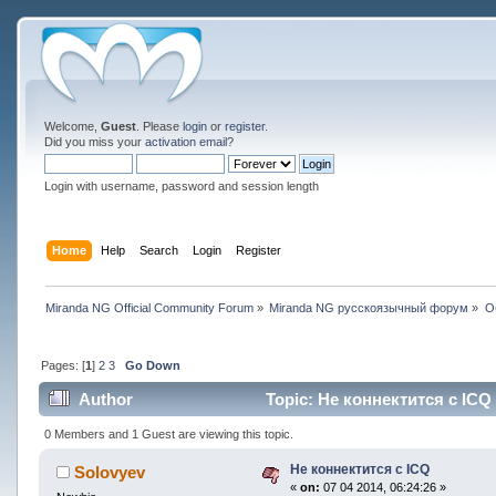
Welcome,
Guest
. Please
login
or
register
.
Did you miss your
activation email
?
Login with username, password and session length
Home
Help
Search
Login
Register
Miranda NG Official Community Forum
»
Miranda NG русскоязычный форум
»
О
Pages: [
1
]
2
3
Go Down
Author
Topic: Не коннектится с ICQ 
0 Members and 1 Guest are viewing this topic.
Не коннектится с ICQ
Solovyev
«
on:
07 04 2014, 06:24:26 »