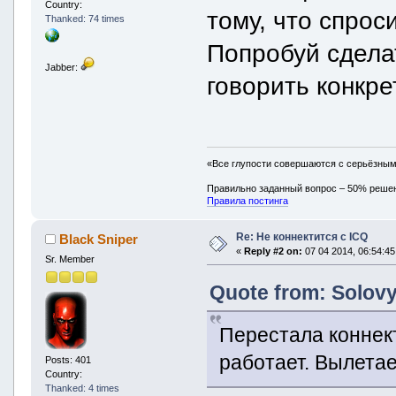
Country:
тому, что спрос
Thanked: 74 times
Попробуй сдела
Jabber:
говорить конкре
«Все глупости совершаются с серьёзны
Правильно заданный вопрос – 50% реше
Правила постинга
Re: Не коннектится с ICQ
Black Sniper
«
Reply #2 on:
07 04 2014, 06:54:45
Sr. Member
Quote from: Solovy
Перестала коннект
работает. Вылета
Posts: 401
Country:
Thanked: 4 times