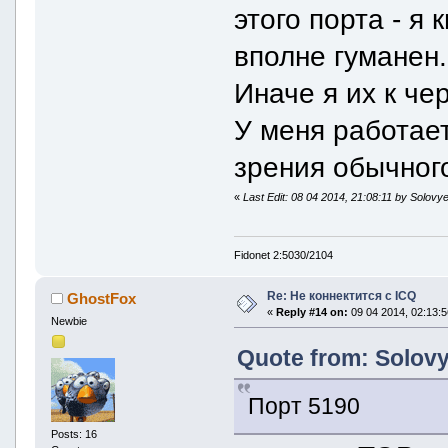
этого порта - я
вполне гуманен.
Иначе я их к че
У меня работает
зрения обычного
«
Last Edit: 08 04 2014, 21:08:11 by Solovy
Fidonet 2:5030/2104
Re: Не коннектится с ICQ
GhostFox
«
Reply #14 on:
09 04 2014, 02:13:5
Newbie
Quote from: Solovy
Порт 5190
Posts: 16