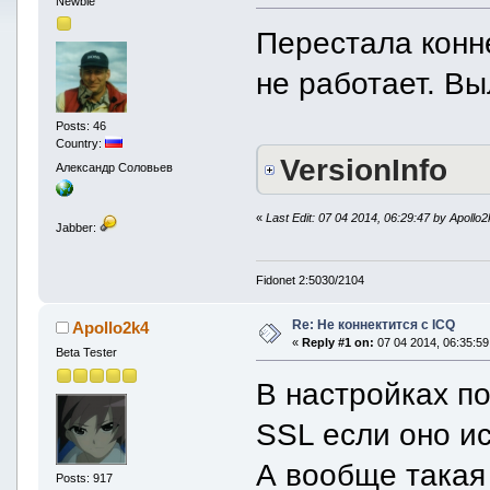
Newbie
Перестала конне
не работает. В
Posts: 46
Country:
VersionInfo
Александр Соловьев
«
Last Edit: 07 04 2014, 06:29:47 by Apollo
Jabber:
Fidonet 2:5030/2104
Re: Не коннектится с ICQ
Apollo2k4
«
Reply #1 on:
07 04 2014, 06:35:59
Beta Tester
В настройках п
SSL если оно ис
А вообще такая
Posts: 917