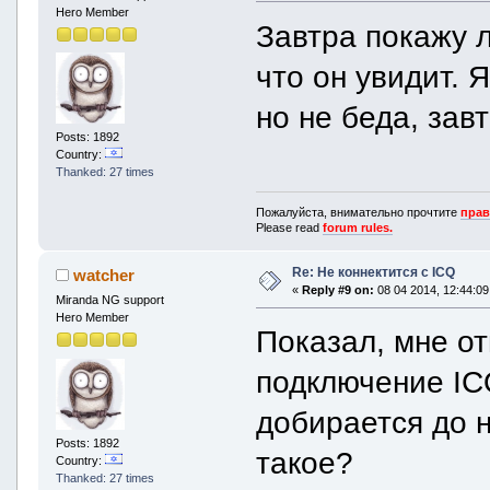
Hero Member
Завтра покажу 
что он увидит. Я
но не беда, зав
Posts: 1892
Country:
Thanked: 27 times
Пожалуйста, внимательно прочтите
прав
Please read
forum rules.
Re: Не коннектится с ICQ
watcher
«
Reply #9 on:
08 04 2014, 12:44:09
Miranda NG support
Hero Member
Показал, мне о
подключение ICQ
добирается до н
Posts: 1892
такое?
Country:
Thanked: 27 times