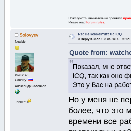
Пожалуйста, внимательно прочтите
прав
Please read
forum rules.
Re: Не коннектится с ICQ
Solovyev
«
Reply #10 on:
08 04 2014, 19:55:1
Newbie
Quote from: watche
Показал, мне отв
ICQ, так как оно 
Posts: 46
Country:
Это у Вас на рабо
Александр Соловьев
Но у меня не пе
Jabber:
более, что это 
времени все ра