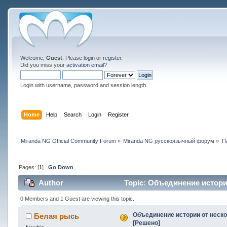
Welcome,
Guest
. Please
login
or
register
.
Did you miss your
activation email
?
Login with username, password and session length
Home
Help
Search
Login
Register
Miranda NG Official Community Forum
»
Miranda NG русскоязычный форум
»
П
Pages: [
1
]
Go Down
Author
Topic: Объединение истории
0 Members and 1 Guest are viewing this topic.
Объединение истории от неско
Белая рысь
[Решено]