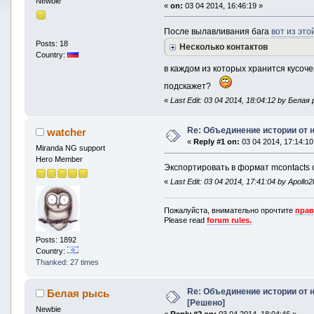
Newbie
«
on:
03 04 2014, 16:46:19 »
После вылавливания бага
вот из это
Posts: 18
Несколько контактов
Country:
в каждом из которых хранится кусоче
подскажет?
«
Last Edit: 03 04 2014, 18:04:12 by Белая
Re: Объединение истории от 
watcher
«
Reply #1 on:
03 04 2014, 17:14:10
Miranda NG support
Hero Member
Экспортировать в формат mcontacts 
«
Last Edit: 03 04 2014, 17:41:04 by Apollo
Пожалуйста, внимательно прочтите
прав
Please read
forum rules.
Posts: 1892
Country:
Thanked: 27 times
Re: Объединение истории от 
Белая рысь
[Решено]
Newbie
«
Reply #2 on:
03 04 2014, 18:04:46 »