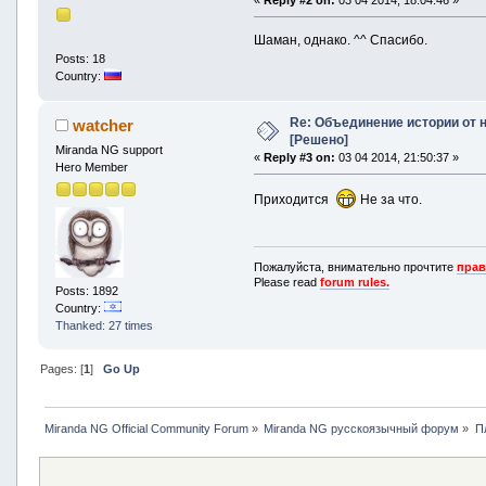
Шаман, однако. ^^ Спасибо.
Posts: 18
Country:
Re: Объединение истории от 
watcher
[Решено]
Miranda NG support
«
Reply #3 on:
03 04 2014, 21:50:37 »
Hero Member
Приходится
Не за что.
Пожалуйста, внимательно прочтите
прав
Please read
forum rules.
Posts: 1892
Country:
Thanked: 27 times
Pages: [
1
]
Go Up
Miranda NG Official Community Forum
»
Miranda NG русскоязычный форум
»
П