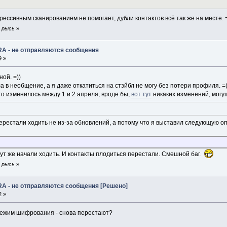
рессивным сканированием не помогает, дубли контактов всё так же на месте. =
я рысь
»
RA - не отправляются сообщения
9 »
ной. =))
ла в необщение, а я даже откатиться на стэйбл не могу без потери профиля. =
что изменилось между 1 и 2 апреля, вроде бы,
вот тут
никаких изменений, могу
перестали ходить не из-за обновлений, а потому что я выставил следующую о
т же начали ходить. И контакты плодиться перестали. Смешной баг.
я рысь
»
RA - не отправляются сообщения [Решено]
2 »
режим шифрования - снова перестают?