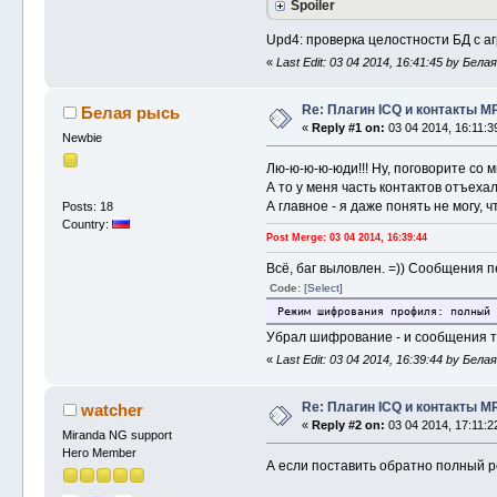
Spoiler
Upd4: проверка целостности БД с аг
«
Last Edit: 03 04 2014, 16:41:45 by Бела
Re: Плагин ICQ и контакты M
Белая рысь
«
Reply #1 on:
03 04 2014, 16:11:3
Newbie
Лю-ю-ю-ю-юди!!! Ну, поговорите со м
А то у меня часть контактов отъеха
А главное - я даже понять не могу, 
Posts: 18
Country:
Post Merge: 03 04 2014, 16:39:44
Всё, баг выловлен. =)) Сообщения 
Code:
[Select]
Режим шифрования профиля: полный
Убрал шифрование - и сообщения ту
«
Last Edit: 03 04 2014, 16:39:44 by Бела
Re: Плагин ICQ и контакты M
watcher
«
Reply #2 on:
03 04 2014, 17:11:2
Miranda NG support
Hero Member
А если поставить обратно полный 