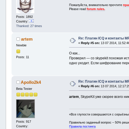
Пожалуйста, внимательно прочтите
пра
Please read
forum rules.
Posts: 1892
Country:
Thanked: 27 times
Re: Плагин ICQ и контакты M
artem
«
Reply #5 on:
13 07 2014, 11:52:4
Newbie
О как...
Posts: 11
Проверил — со skypekit похожая ис
одно уходит. Если шифрование пере
Re: Плагин ICQ и контакты M
Apollo2k4
«
Reply #6 on:
13 07 2014, 12:17:2
Beta Tester
artem
, SkypeKit уже скорее всего ни
«Все глупости совершаются с серьёзн
Posts: 917
Правильно заданный вопрос – 50% реш
Country:
Правила постинга