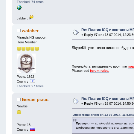
Thanked: 74 times
Jabber:
Re: Плагин ICQ и контакты M
watcher
«
Reply #7 on:
13 07 2014, 12:23:5
Miranda NG support
Hero Member
SkypeKit уже точно никто не будет
Пожалуйста, внимательно прочтите
пра
Please read
forum rules.
Posts: 1892
Country:
Thanked: 27 times
Re: Плагин ICQ и контакты M
Белая рысь
«
Reply #8 on:
18 07 2014, 14:50:5
Newbie
Quote from: artem on 13 07 2014, 11:52:4
Проверил — со skypekit похожая истори
Posts: 18
шифрование перевести в стандартное, 
Country: