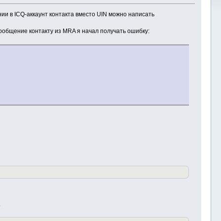
ии в ICQ-аккаунт контакта вместо UIN можно написать
сообщение контакту из MRA я начал получать ошибку:
.