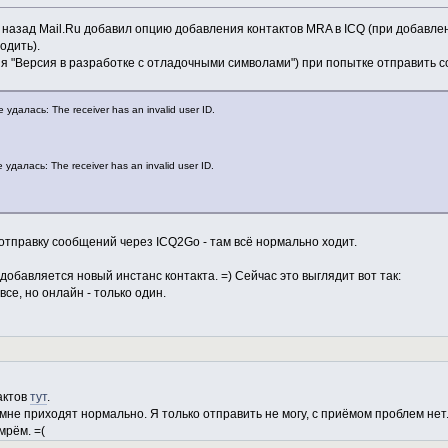
назад Mail.Ru добавил опцию добавления контактов MRA в ICQ (при добавлен
одить).
ция "Версия в разработке с отладочными символами") при попытке отправить 
удалась: The receiver has an invalid user ID.
удалась: The receiver has an invalid user ID.
отправку сообщений через ICQ2Go - там всё нормально ходит.
обавляется новый инстанс контакта. =) Сейчас это выглядит вот так:
все, но онлайн - только один.
актов
тут
.
мне приходят нормально. Я только отправить не могу, с приёмом проблем нет
мрём. =(