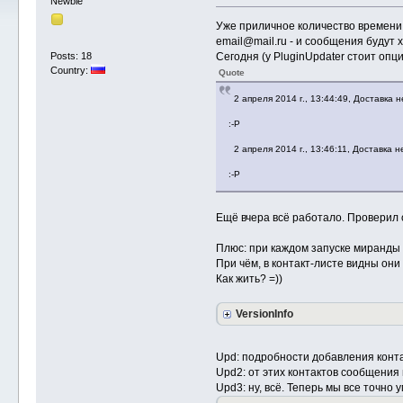
Newbie
Уже приличное количество времени 
email@mail.ru - и сообщения будут х
Сегодня (у PluginUpdater стоит оп
Posts: 18
Country:
Quote
2 апреля 2014 г., 13:44:49, Доставка не 
:-P
2 апреля 2014 г., 13:46:11, Доставка не 
:-P
Ещё вчера всё работало. Проверил 
Плюс: при каждом запуске миранды д
При чём, в контакт-листе видны они 
Как жить? =))
VersionInfo
Upd: подробности добавления конт
Upd2: от этих контактов сообщения 
Upd3: ну, всё. Теперь мы все точно у