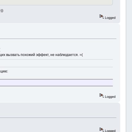
))
Logged
(
щих вызвать похожий эффект, не наблюдается. =(
пцию:
Logged
Logged