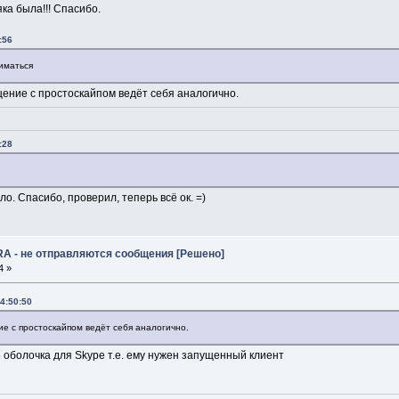
яка была!!! Спасибо.
:56
ниматься
щение с простоскайпом ведёт себя аналогично.
:28
о. Спасибо, проверил, теперь всё ок. =)
RA - не отправляются сообщения [Решено]
4 »
4:50:50
ие с простоскайпом ведёт себя аналогично.
то оболочка для Skype т.е. ему нужен запущенный клиент