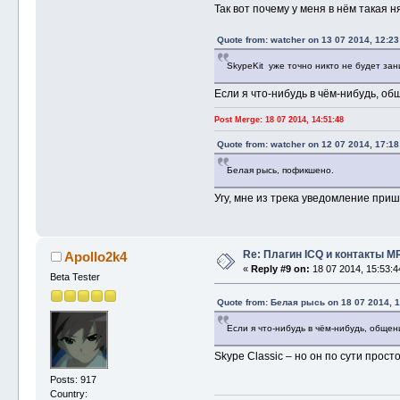
Так вот почему у меня в нём такая н
Quote from: watcher on 13 07 2014, 12:23
SkypeKit уже точно никто не будет за
Если я что-нибудь в чём-нибудь, об
Post Merge: 18 07 2014, 14:51:48
Quote from: watcher on 12 07 2014, 17:18
Белая рысь, пофикшено.
Угу, мне из трека уведомление пришл
Re: Плагин ICQ и контакты M
Apollo2k4
«
Reply #9 on:
18 07 2014, 15:53:4
Beta Tester
Quote from: Белая рысь on 18 07 2014, 1
Если я что-нибудь в чём-нибудь, общен
Skype Classic – но он по сути прос
Posts: 917
Country: