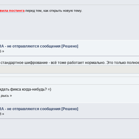
вила постинга
перед тем, как открыть новую тему.
RA - не отправляются сообщения [Решено]
6 »
ть стандартное шифрование - всё тоже работает нормально. Это только полно
ждать фикса когда-нибудь? =)
я рысь
»
RA - не отправляются сообщения [Решено]
8 »