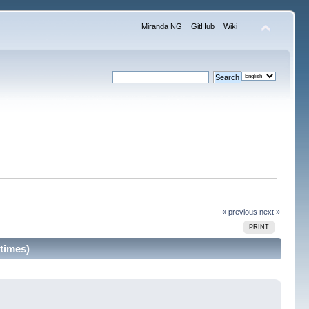
Miranda NG
GitHub
Wiki
« previous
next »
PRINT
times)