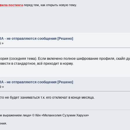
вила постинга
перед тем, как открыть новую тему.
RA - не отправляются сообщения [Решено]
6 »
тория (соседняя тема). Если включено полное шифрование профиля, скайп дуп
вести в стандартное, всё приходит в норму.
RA - не отправляются сообщения [Решено]
9 »
кто не будет заниматься т.к. его отключат в конце месяца.
ым выражением лица» © Кён «Меланхолия Сузумии Харухи»
ения.