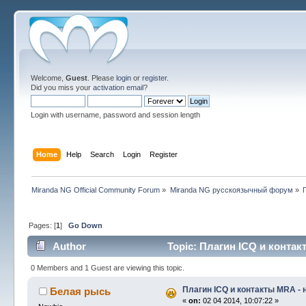
Welcome,
Guest
. Please
login
or
register
.
Did you miss your
activation email
?
Login with username, password and session length
Home
Help
Search
Login
Register
Miranda NG Official Community Forum
»
Miranda NG русскоязычный форум
»
Pages: [
1
]
Go Down
Author
Topic: Плагин ICQ и контак
0 Members and 1 Guest are viewing this topic.
Плагин ICQ и контакты MRA -
Белая рысь
«
on:
02 04 2014, 10:07:22 »