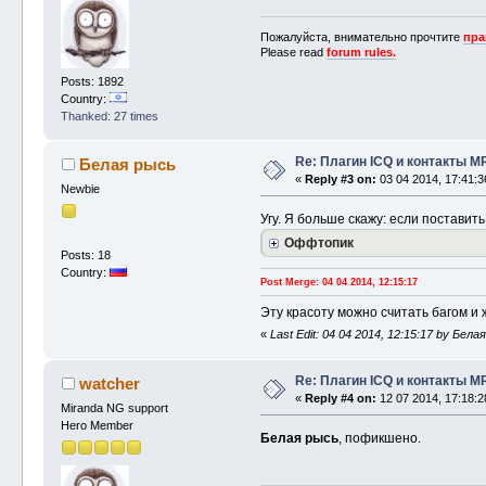
Пожалуйста, внимательно прочтите
пра
Please read
forum rules.
Posts: 1892
Country:
Thanked: 27 times
Re: Плагин ICQ и контакты M
Белая рысь
«
Reply #3 on:
03 04 2014, 17:41:3
Newbie
Угу. Я больше скажу: если постави
Оффтопик
Posts: 18
Country:
Post Merge: 04 04 2014, 12:15:17
Эту красоту можно считать багом и 
«
Last Edit: 04 04 2014, 12:15:17 by Бела
Re: Плагин ICQ и контакты M
watcher
«
Reply #4 on:
12 07 2014, 17:18:2
Miranda NG support
Hero Member
Белая рысь
, пофикшено.