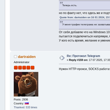
Теперь есть.
но по факту нет, что здесь же и под
Quote from: dartraiden on 16 01 2024, 15:
У меня трафик телеграма не захватывае
От себя добавлю что на Windows 10 
пытается подключиться напрямую, б
У кого есть время, желание и умени
Re: Протокол Telegram
dartraiden
«
Reply #159 on:
17 07 2025, 17:33
Administrator
Нужен HTTP-прокси, SOCKS работат
Posts: 2936
Country:
Thanked: 533 times