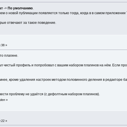
ат
->
По умолчанию
.
м о новой публикации появляется только тогда, когда в в самом приложении Т
рые отвечают за такое поведение.
:38 »
-то плагине.
 чистый профиль и попробовал с вашим набором плагинов на нём. Если пройдё
 умнее, кроме удаления настроек методом половинного деления в редакторе б
ести проблему не удаётся (с дефолтным набором плагинов).
iden
»
:22 »