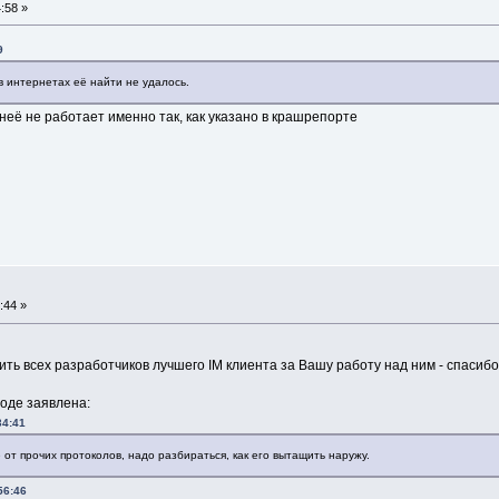
:58 »
9
 в интернетах её найти не удалось.
 неё не работает именно так, как указано в крашрепорте
:44 »
ть всех разработчиков лучшего IM клиента за Вашу работу над ним - спасибо
роде заявлена:
34:41
ие от прочих протоколов, надо разбираться, как его вытащить наружу.
56:46