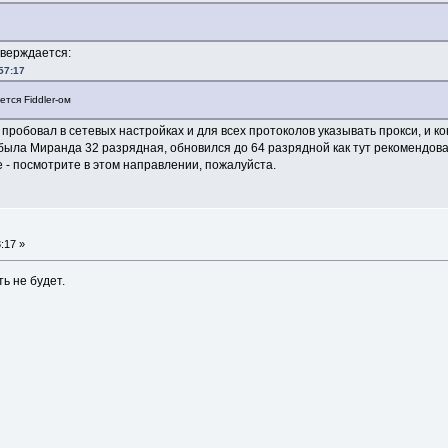
тверждается:
57:17
тся Fiddler-ом
пробовал в сетевых настройках и для всех протоколов указывать прокси, и ко
ыла Миранда 32 разрядная, обновился до 64 разрядной как тут рекомендовали
е - посмотрите в этом направлении, пожалуйста.
:17 »
ь не будет.