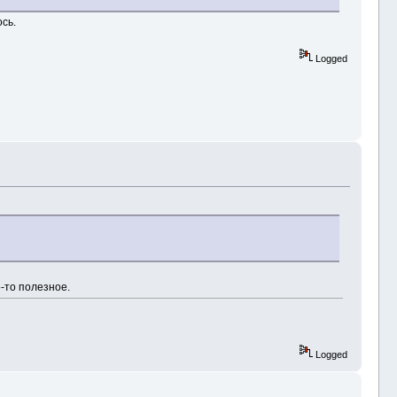
ось.
Logged
о-то полезное.
Logged