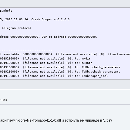
symbols
5, 2025 11:03:34. Crash Dumper v.0.2.0.3
 Telegram protocol
dress 0000000000000000. DEP at address 0000000000000000.
------------------------------
t available) 0000000000000000): (filename not available) (0): (function-na
0019160000): (filename not available) (0): td::mkdir
0019160000): (filename not available) (0): td::mkpath
0019160000): (filename not available) (0): td::TdDb::check_parameters
0019160000): (filename not available) (0): td::TdDb::check_parameters
0019160000): (filename not available) (0): td::TdDb::open_impl
0019160000): (filename not available) (0): td::TdDb::open
0019160000): (filename not available) (0): std::_Ref_count_obj<td::BinlogK
0019160000): (filename not available) (0): td::Scheduler::run_on_scheduler
0019160000): (filename not available) (0): td::Scheduler::do_event
0019160000): (filename not available) (0): td::Scheduler::flush_mailbox
:10 »
0019160000): (filename not available) (0): td::Scheduler::run_mailbox
0019160000): (filename not available) (0): td::Scheduler::run_events
0019160000): (filename not available) (0): td::Scheduler::run_no_guard
0019160000): (filename not available) (0): td::ObjectPool<td::ActorInfo>::
0019160000): (filename not available) (0): td::ObjectPool<td::ActorInfo>::
i-ms-win-core-file-fromapp-l1-1-0.dll и воткнуть ее миранде в /Libs?
0019160000): (filename not available) (0): std::_Pad::_Call_func
F91CDD0000): (filename not available) (0): configthreadlocale