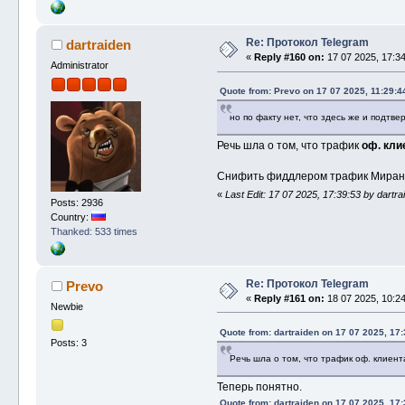
Re: Протокол Telegram
dartraiden
«
Reply #160 on:
17 07 2025, 17:34
Administrator
Quote from: Prevo on 17 07 2025, 11:29:4
но по факту нет, что здесь же и подтве
Речь шла о том, что трафик
оф. кли
Снифить фиддлером трафик Миранды 
«
Last Edit: 17 07 2025, 17:39:53 by dartra
Posts: 2936
Country:
Thanked: 533 times
Re: Протокол Telegram
Prevo
«
Reply #161 on:
18 07 2025, 10:24
Newbie
Quote from: dartraiden on 17 07 2025, 17:
Posts: 3
Речь шла о том, что трафик оф. клиент
Теперь понятно.
Quote from: dartraiden on 17 07 2025, 17: