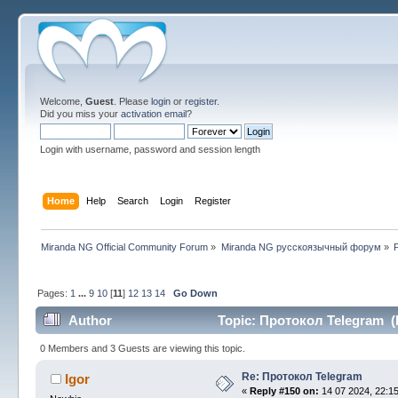
Welcome,
Guest
. Please
login
or
register
.
Did you miss your
activation email
?
Login with username, password and session length
Home
Help
Search
Login
Register
Miranda NG Official Community Forum
»
Miranda NG русскоязычный форум
»
Pages:
1
...
9
10
[
11
]
12
13
14
Go Down
Author
Topic: Протокол Telegram (
0 Members and 3 Guests are viewing this topic.
Re: Протокол Telegram
Igor
«
Reply #150 on:
14 07 2024, 22:15