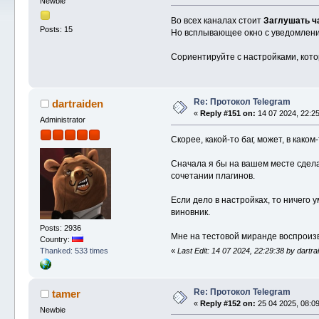
Newbie
Во всех каналах стоит
Заглушать ч
Posts: 15
Но всплывающее окно с уведомление
Сориентируйте с настройками, кото
Re: Протокол Telegram
dartraiden
«
Reply #151 on:
14 07 2024, 22:25
Administrator
Скорее, какой-то баг, может, в каком
Сначала я бы на вашем месте сделал
сочетании плагинов.
Если дело в настройках, то ничего
виновник.
Posts: 2936
Мне на тестовой миранде воспроизв
Country:
Thanked: 533 times
«
Last Edit: 14 07 2024, 22:29:38 by dartra
Re: Протокол Telegram
tamer
«
Reply #152 on:
25 04 2025, 08:09
Newbie