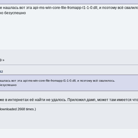
е нашлась вот эта api-ms-win-core-file-fromapp-l1-1-0.dll, и поэтому всё свалил
, но безуспешно
9 »
42
шлась вот эта api-ms-win-core-file-fromapp-l1-1-0.dll, и поэтому всё свалилось.
 безуспешно
даже в интернетах её найти не удалось. Приложил дамп, может там имеется чт
downloaded 2668 times.)