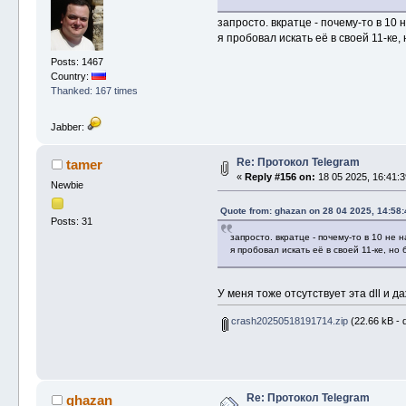
запросто. вкратце - почему-то в 10 н
я пробовал искать её в своей 11-ке
Posts: 1467
Country:
Thanked: 167 times
Jabber:
Re: Протокол Telegram
tamer
«
Reply #156 on:
18 05 2025, 16:41:3
Newbie
Quote from: ghazan on 28 04 2025, 14:58:
Posts: 31
запросто. вкратце - почему-то в 10 не на
я пробовал искать её в своей 11-ке, но
У меня тоже отсутствует эта dll и 
crash20250518191714.zip
(22.66 kB - 
Re: Протокол Telegram
ghazan