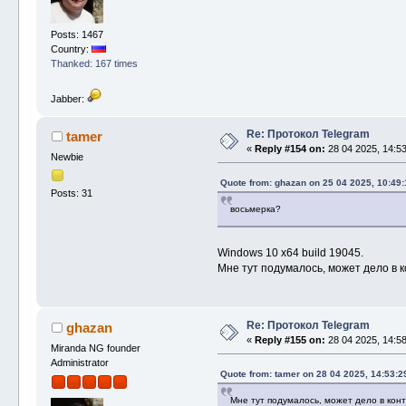
00007FF91E297374 (KERNEL32 00007F
00007FF91F1BCC91 (ntdll 00007FF91
Posts: 1467
Country:
Miranda NG Version: 0.96.7 alpha 
Thanked: 167 times
Build time: April 24, 2025 19:38:
Database driver: SQLite database 
Jabber:
Database encryption mode: default
Language pack: No language pack i
Service Mode: No
Re: Протокол Telegram
tamer
SRMM Log Viewer: NewStory
«
Reply #154 on:
28 04 2025, 14:53
Newbie
¤ Telegram.dll v.0.96.6.1 [April 
Quote from: ghazan on 25 04 2025, 10:49:
Posts: 31
восьмерка?
Windows 10 x64 build 19045.
Мне тут подумалось, может дело в 
Re: Протокол Telegram
ghazan
«
Reply #155 on:
28 04 2025, 14:58
Miranda NG founder
Administrator
Quote from: tamer on 28 04 2025, 14:53:2
Мне тут подумалось, может дело в кон