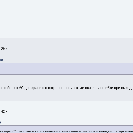
F91E280000): (filename not available) (0): BaseThreadInitThunk
F170000): (filename not available) (0): RtlUserThreadStart
build #4498 (53e0b5f) x64
20
driver
nstalled
:29 »
23, 2025 14:07:14] - Telegram protocol
10
контейнере VC, где хранится сокровенное и с этим связаны ошибки при выход
:42 »
9
тейнере VC, где хранится сокровенное и с этим связаны ошибки при выходе из гибернации