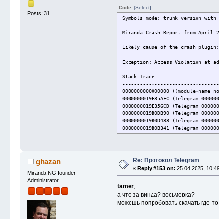
Code:
[Select]
Posts: 31
Symbols mode: trunk version with 
Miranda Crash Report from April 2
Likely cause of the crash plugin:
Exception: Access Violation at ad
Stack Trace:
---------------------------------
0000000000000000 ((module-name no
0000000019E35AFC (Telegram 000000
0000000019E356CD (Telegram 000000
0000000019B0DB90 (Telegram 000000
0000000019B0D488 (Telegram 000000
0000000019B0B341 (Telegram 000000
0000000019B0B2F6 (Telegram 000000
0000000019B14757 (Telegram 000000
0000000019E44045 (Telegram 000000
0000000019E435A6 (Telegram 000000
Re: Протокол Telegram
ghazan
0000000019E44E05 (Telegram 000000
«
Reply #153 on:
25 04 2025, 10:49
0000000019E45160 (Telegram 000000
Miranda NG founder
0000000019E45498 (Telegram 000000
Administrator
tamer
,
0000000019E45564 (Telegram 000000
0000000019E41A95 (Telegram 000000
а что за винда? восьмерка?
0000000019E41C1A (Telegram 000000
можешь попробовать скачать где-то ap
00000000191F69B9 (Telegram 000000
00007FF91CDF1BB2 (ucrtbase 00007F