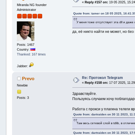
«
Reply #157 on:
19 05 2025, 15:24
Miranda NG founder
Administrator
Quote from: tamer on 18 05 2025, 16:41:3
У меня тоже отсутствует эта dll и даже
да, её никто найти не может, но без
Posts: 1467
Country:
Thanked: 167 times
Jabber:
Re: Протокол Telegram
Prevo
«
Reply #158 on:
17 07 2025, 11:29
Newbie
Здравствуйте.
Posts: 3
Пользуясь случаем хочу поблагодари
Работа с прокси у плагина телеги в
Quote from: dartraiden on 30 11 2023, 11:
Там весь сетевой слой в tdlib, в отлич
Quote from: dartraiden on 30 11 2023, 17: