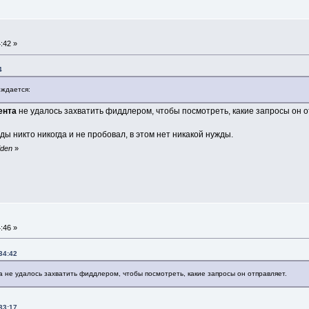
:42 »
4
рждается:
ента
не удалось захватить фиддлером, чтобы посмотреть, какие запросы он о
никто никогда и не пробовал, в этом нет никакой нужды.
iden
»
:46 »
34:42
а не удалось захватить фиддлером, чтобы посмотреть, какие запросы он отправляет.
33:17