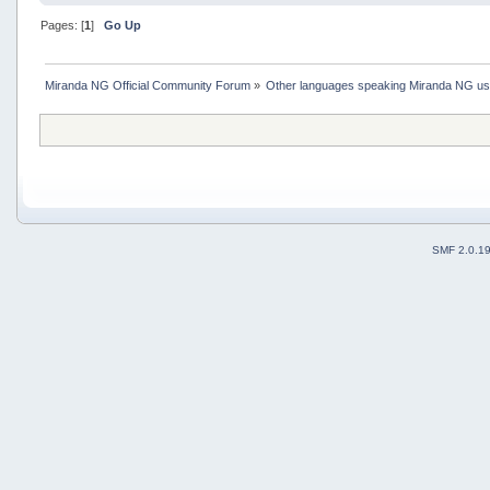
Pages: [
1
]
Go Up
Miranda NG Official Community Forum
»
Other languages speaking Miranda NG u
SMF 2.0.1