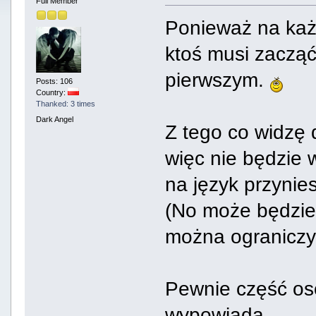
Full Member
Ponieważ na każd
ktoś musi zacząć
pierwszym.
Posts: 106
Country:
Thanked: 3 times
Dark Angel
Z tego co widzę 
więc nie będzie w
na język przynies
(No może będzie,
można ograniczy
Pewnie część osó
wypowiada.