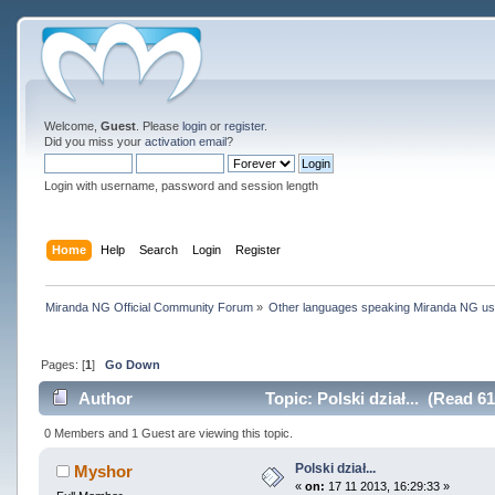
Welcome,
Guest
. Please
login
or
register
.
Did you miss your
activation email
?
Login with username, password and session length
Home
Help
Search
Login
Register
Miranda NG Official Community Forum
»
Other languages speaking Miranda NG u
Pages: [
1
]
Go Down
Author
Topic: Polski dział... (Read 6
0 Members and 1 Guest are viewing this topic.
Polski dział...
Myshor
«
on:
17 11 2013, 16:29:33 »