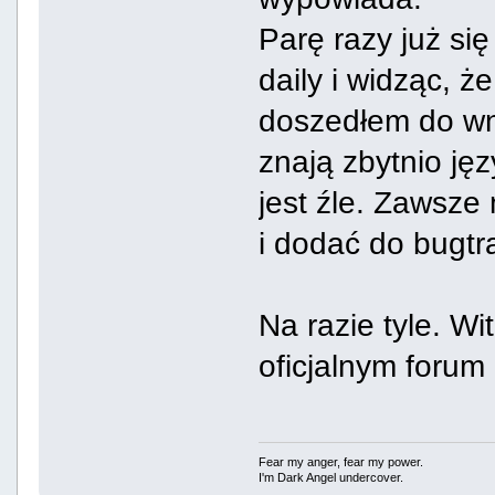
Parę razy już się
daily i widząc, 
doszedłem do wni
znają zbytnio ję
jest źle. Zawsz
i dodać do bugtr
Na razie tyle. W
oficjalnym foru
Fear my anger, fear my power.
I'm Dark Angel undercover.